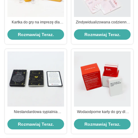
Kartka do gry na imprezę dla
Zindywidualizowana codzienna
dorosłych w formacie AI z
gra karciana dla par
wystrzelonym szkłem
Rozmawiaj Teraz.
Rozmawiaj Teraz.
Niestandardowa sypialnia
Wodaodporne karty do gry dla
Czarne karty gry intymności dla
dorosłych 3 pokłady
par Niejednoznaczne Rób lub
Rozmawiaj Teraz.
Rozmawiaj Teraz.
odważ się gra w CMYK