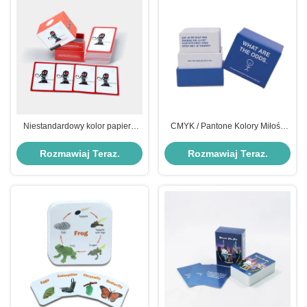
Niestandardowy kolor papieru
CMYK / Pantone Kolory Miłość
interaktywny rozmowy pary
Język Gra w karty Produkcja Mąż
randkowe gry karciane dla par
I Żona Rozmowa
Rozmawiaj Teraz.
Rozmawiaj Teraz.