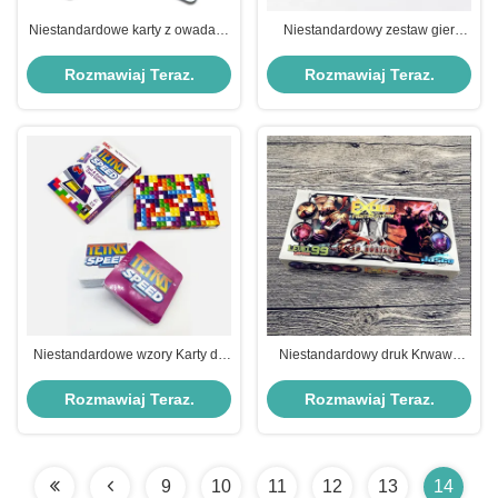
Niestandardowe karty z owadami
Niestandardowy zestaw gier
zwierzęcymi dla dzieci w różnych
karcianych do picia w druku
wzorach
CMYK dla dziewczynek na noc i
Rozmawiaj Teraz.
Rozmawiaj Teraz.
spersonalizowany
Niestandardowe wzory Karty do
Niestandardowy druk Krwawe
gry Tetris Speed Kolorowe
karty do walki Niestandardowy
Solitaire Karty edukacyjne dla
projekt 150 kart
Rozmawiaj Teraz.
Rozmawiaj Teraz.
dzieci
9
10
11
12
13
14