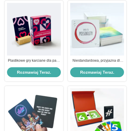
Plastikowe gry karciane dla par z
Niestandardowa, przyjazna dla
pokrywą i pudełkiem
środowiska gra w karty dla
miłośników, zaprojektowana dla
Rozmawiaj Teraz.
Rozmawiaj Teraz.
strategicznego myślenia kobiet.