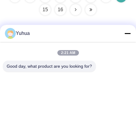
15
16
Yuhua
Szybki kontakt
2:21 AM
Adres
Good day, what product are you looking for?
No.139, Pacific Industrial Zone, Xintang, Zengcheng,
Guangzhou 511340, Chiny
Tel.
86-20-8521-8956
Wiadomość elektroniczna
info@yuhuapuke.com