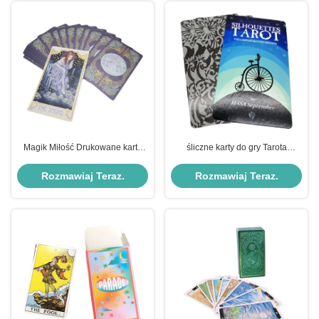
Magik Miłość Drukowane karty
śliczne karty do gry Tarota
tarota 57*87mm Niestandardowe
Wodoodporne kolory Pantone
logo
wydrukowane
Rozmawiaj Teraz.
Rozmawiaj Teraz.