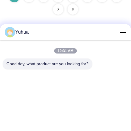
Yuhua
Szybki kontakt
10:31 AM
Adres
Good day, what product are you looking for?
Guangdong Yuhua Playing Cards Co., Ltd. Dodatek: nr 26
Lixin 6th Road, dzielnica Zengcheng, Guangzhou
Tel.
86-18676880318
Wiadomość elektroniczna
yhprint@yuhuapuke.com