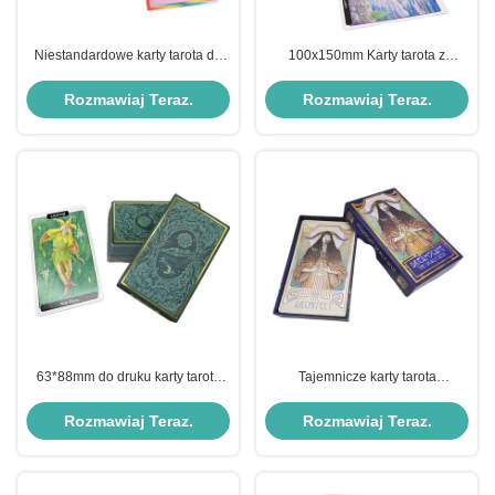
Niestandardowe karty tarota do
100x150mm Karty tarota z
druku Delikatna kolorowa tęcza
kartami do gry Matowa złota folia
Zielony kolor
Rozmawiaj Teraz.
Rozmawiaj Teraz.
63*88mm do druku karty tarota
Tajemnicze karty tarota
matowy zielony kolor okrągły róg
Nowoczesna czarownica 70 *
120 mm Rozmiar niestandardowy
Rozmawiaj Teraz.
Rozmawiaj Teraz.