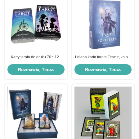
Karty tarota do druku 70 * 120
Lniana karta tarota Oracle, kolory
mm, tekstury lniane
PMS drukują karty wyroczni z
Halloweenowe karty Oracle
książką ręczną
Rozmawiaj Teraz.
Rozmawiaj Teraz.