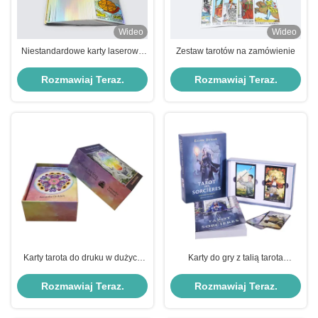
Wideo
Wideo
Niestandardowe karty laserowe
Zestaw tarotów na zamówienie
dla początkujących
Rozmawiaj Teraz.
Rozmawiaj Teraz.
Karty tarota do druku w dużych
Karty do gry z talią tarota
rozmiarach 70 * 120 mm po obu
75x115mm
stronach w pełnych kolorach
Rozmawiaj Teraz.
Rozmawiaj Teraz.