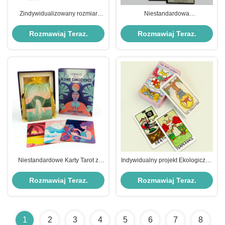
Zindywidualizowany rozmiar
Niestandardowa
Ekologiczne drukowalne karty
monochromatyczna talia tarota z
tarot z przewodnikiem
ekologicznymi materiałami i
Rozmawiaj Teraz.
Rozmawiaj Teraz.
przenośną konstrukcją do
spersonalizowanego użytku
Niestandardowe Karty Tarot z
Indywidualny projekt Ekologiczne
złotym stemplem, pokrywką i
karty tarota do druku z
pudełkiem
dołączonym przewodnikiem
Rozmawiaj Teraz.
Rozmawiaj Teraz.
1
2
3
4
5
6
7
8