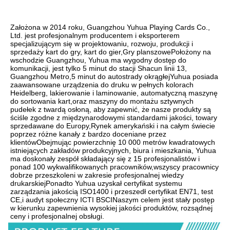
Założona w 2014 roku, Guangzhou Yuhua Playing Cards Co., 
Ltd. jest profesjonalnym producentem i eksporterem 
specjalizującym się w projektowaniu, rozwoju, produkcji i 
sprzedaży kart do gry, kart do gier,Gry planszowePołożony na 
wschodzie Guangzhou, Yuhua ma wygodny dostęp do 
komunikacji, jest tylko 5 minut do stacji Shacun linii 13, 
Guangzhou Metro,5 minut do autostrady okrągłejYuhua posiada 
zaawansowane urządzenia do druku w pełnych kolorach 
Heidelberg, lakierowanie i laminowanie, automatyczną maszynę 
do sortowania kart,oraz maszyny do montażu sztywnych 
pudełek z twardą osłoną, aby zapewnić, że nasze produkty są 
ściśle zgodne z międzynarodowymi standardami jakości, towary 
sprzedawane do Europy,Rynek amerykański i na całym świecie 
poprzez różne kanały z bardzo doceniane przez 
klientówObejmując powierzchnię 10 000 metrów kwadratowych 
istniejących zakładów produkcyjnych, biura i mieszkania, Yuhua 
ma doskonały zespół składający się z 15 profesjonalistów i 
ponad 100 wykwalifikowanych pracowników,wszyscy pracownicy 
dobrze przeszkoleni w zakresie profesjonalnej wiedzy 
drukarskiejPonadto Yuhua uzyskał certyfikat systemu 
zarządzania jakością ISO1400 i przeszedł certyfikat EN71, test 
CE,i audyt społeczny ICTI BSCINaszym celem jest stały postęp 
w kierunku zapewnienia wysokiej jakości produktów, rozsądnej 
ceny i profesjonalnej obsługi.