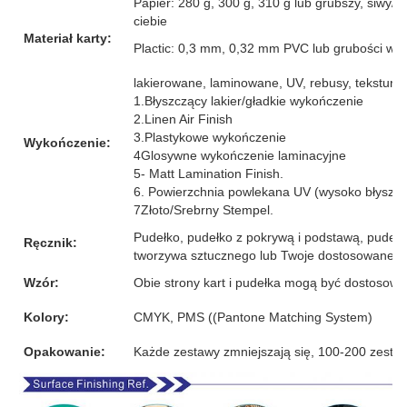
Papier: 280 g, 300 g, 310 g lub grubszy, siwy/b
ciebie
Materiał karty:
Plactic: 0,3 mm, 0,32 mm PVC lub grubości wię
lakierowane, laminowane, UV, rebusy, tekstura lnu
1.Błyszczący lakier/gładkie wykończenie
2.Linen Air Finish
3.Plastykowe wykończenie
Wykończenie:
4Glosywne wykończenie laminacyjne
5- Matt Lamination Finish.
6. Powierzchnia powlekana UV (wysoko błyszc
7Złoto/Srebrny Stempel.
Pudełko, pudełko z pokrywą i podstawą, pudełk
Ręcznik:
tworzywa sztucznego lub Twoje dostosowane p
Wzór:
Obie strony kart i pudełka mogą być dostosow
Kolory:
CMYK, PMS ((Pantone Matching System)
Opakowanie:
Każde zestawy zmniejszają się, 100-200 zesta