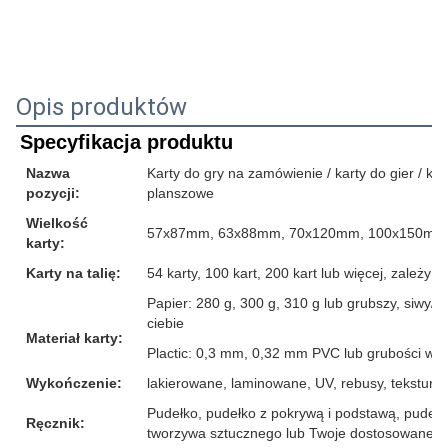
Opis produktów
Specyfikacja produktu
Nazwa
Karty do gry na zamówienie / karty do gier / karty
pozycji:
planszowe
Wielkość
57x87mm, 63x88mm, 70x120mm, 100x150mm lu
karty:
Karty na talię:
54 karty, 100 kart, 200 kart lub więcej, zależ
Papier: 280 g, 300 g, 310 g lub grubszy, siwy/b
ciebie
Materiał karty:
Plactic: 0,3 mm, 0,32 mm PVC lub grubości wię
Wykończenie:
lakierowane, laminowane, UV, rebusy, tekstura lnu
Pudełko, pudełko z pokrywą i podstawą, pudełk
Ręcznik:
tworzywa sztucznego lub Twoje dostosowane p