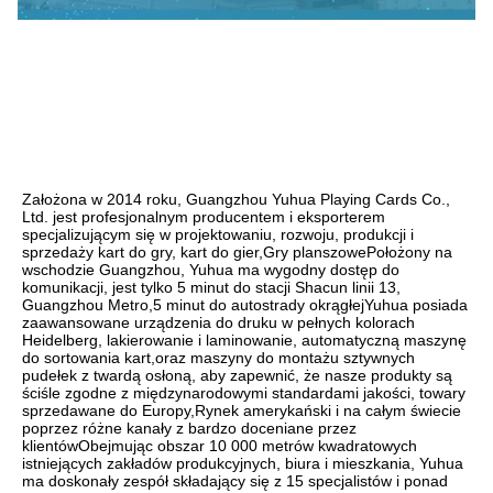
Założona w 2014 roku, Guangzhou Yuhua Playing Cards Co., 
Ltd. jest profesjonalnym producentem i eksporterem 
specjalizującym się w projektowaniu, rozwoju, produkcji i 
sprzedaży kart do gry, kart do gier,Gry planszowePołożony na 
wschodzie Guangzhou, Yuhua ma wygodny dostęp do 
komunikacji, jest tylko 5 minut do stacji Shacun linii 13, 
Guangzhou Metro,5 minut do autostrady okrągłejYuhua posiada 
zaawansowane urządzenia do druku w pełnych kolorach 
Heidelberg, lakierowanie i laminowanie, automatyczną maszynę 
do sortowania kart,oraz maszyny do montażu sztywnych 
pudełek z twardą osłoną, aby zapewnić, że nasze produkty są 
ściśle zgodne z międzynarodowymi standardami jakości, towary 
sprzedawane do Europy,Rynek amerykański i na całym świecie 
poprzez różne kanały z bardzo doceniane przez 
klientówObejmując obszar 10 000 metrów kwadratowych 
istniejących zakładów produkcyjnych, biura i mieszkania, Yuhua 
ma doskonały zespół składający się z 15 specjalistów i ponad 