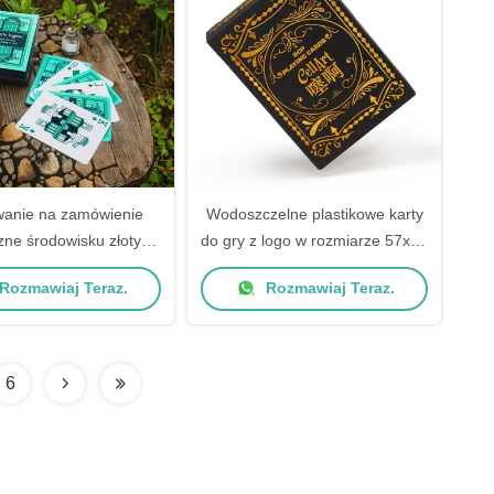
anie na zamówienie
Wodoszczelne plastikowe karty
zne środowisku złoty
do gry z logo w rozmiarze 57x87
wędź Kartki do gry
mm do wesel i gier
Rozmawiaj Teraz.
Rozmawiaj Teraz.
izowane pokerowe talii
mprez i prezentów
6