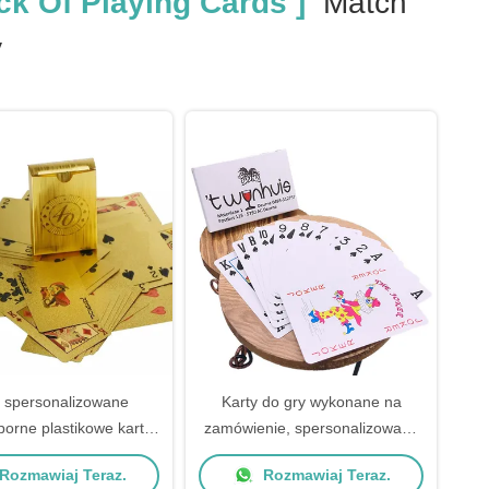
k Of Playing Cards ]
Match
y
e spersonalizowane
Karty do gry wykonane na
orne plastikowe karty
zamówienie, spersonalizowany
o gry 63*88mm
rozmiar mostka na wakacje
Rozmawiaj Teraz.
Rozmawiaj Teraz.