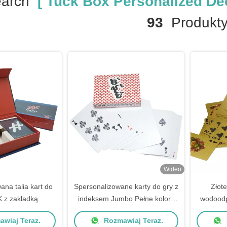
earch
[ Tuck Box Personalized Dec
93
Produkt
Wideo
ana talia kart do
Spersonalizowane karty do gry z
Złot
 z zakładką
indeksem Jumbo Pełne kolory
wodoodp
PSD Design
d
wiaj Teraz.
Rozmawiaj Teraz.