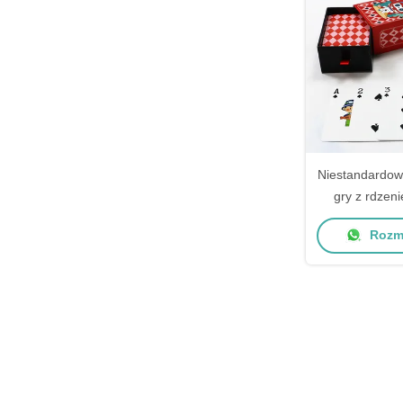
Niestandardow
gry z rdzen
pre
Rozma