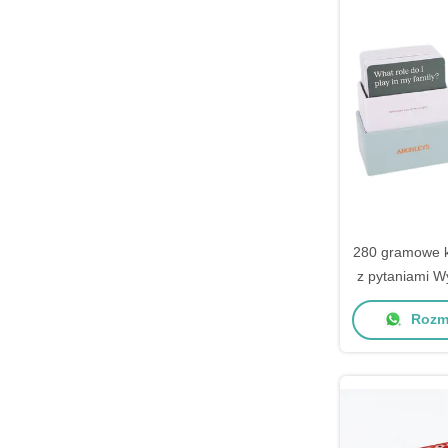
280 gramowe k
z pytaniami 
z pudełki
Rozma