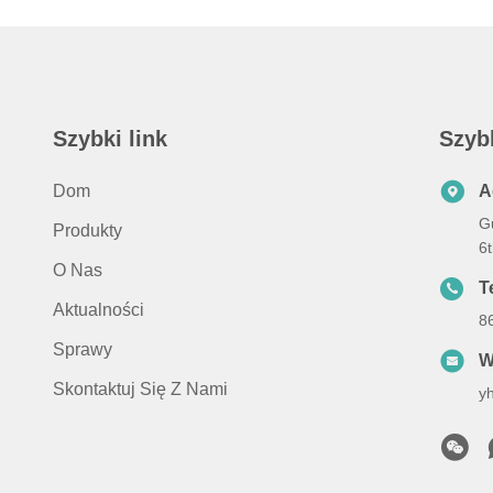
Szybki link
Szyb
Dom
A
G
Produkty
6
O Nas
Te
Aktualności
8
Sprawy
W
Skontaktuj Się Z Nami
y