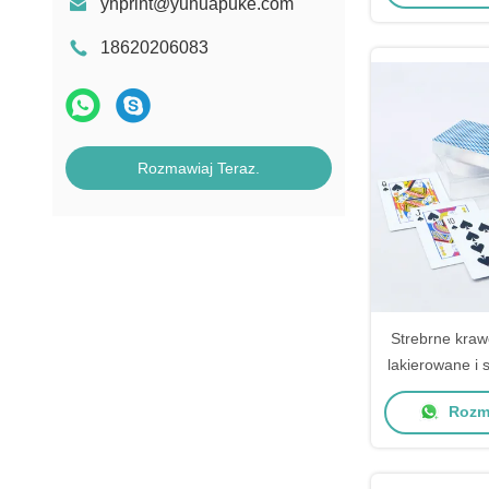
yhprint@yuhuapuke.com
18620206083
Rozmawiaj Teraz.
Strebrne kraw
lakierowane i
z twardymi
Rozma
obu