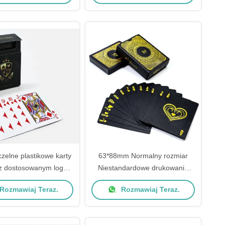
elne plastikowe karty
63*88mm Normalny rozmiar
 z dostosowanym logo
Niestandardowe drukowanie
arabski PVC 63 * 88mm
Wodoodporne karty do pokera
Rozmawiaj Teraz.
Rozmawiaj Teraz.
Wodoszczelne
Czarne złoto Srebrna folia
Platerowane plastikowe karty do
gry PVC z pudełkiem