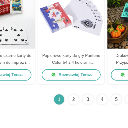
e czarne karty do
Papierowe karty do gry Pantone
Drukow
iem do imprez i
Color 54 z 4 kolorami
Przyja
zentów
Niestandardowe logo
kra
wiaj Teraz.
Rozmawiaj Teraz.
Personal
do i
1
2
3
4
5