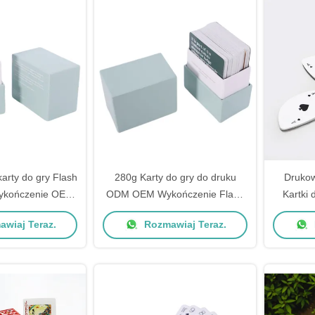
arty do gry Flash
280g Karty do gry do druku
Drukow
Wykończenie OEM
ODM OEM Wykończenie Flash
Kartki 
em na pokład
Paper Karty do gry z pudełkiem
Opak
wiaj Teraz.
Rozmawiaj Teraz.
na pokład
ukszta