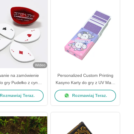
Wideo
anie na zamówienie
Personalized Custom Printing
do gry Pudełko z cyny
Kasyno Karty do gry z UV Mark
owanie specjalnie
Custom Super Naipes Poker
Rozmawiaj Teraz.
Rozmawiaj Teraz.
łtowane liście Kartki
Artystyka I Design
pokerowe