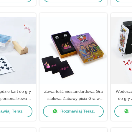
ędzie kart do gry
Zawartość niestandardowa Gra
Wodoszcz
 spersonalizowane
stołowa Zabawy picia Gra w
do gry
 plastikowymi
karty Dla dorosłych
Trwały 
wiaj Teraz.
Rozmawiaj Teraz.
dowami
Niestandardowe wykończenie
powierzchni W formacie PDF