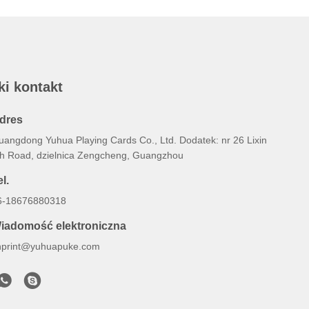
ki kontakt
dres
uangdong Yuhua Playing Cards Co., Ltd. Dodatek: nr 26 Lixin
th Road, dzielnica Zengcheng, Guangzhou
l.
6-18676880318
iadomość elektroniczna
hprint@yuhuapuke.com