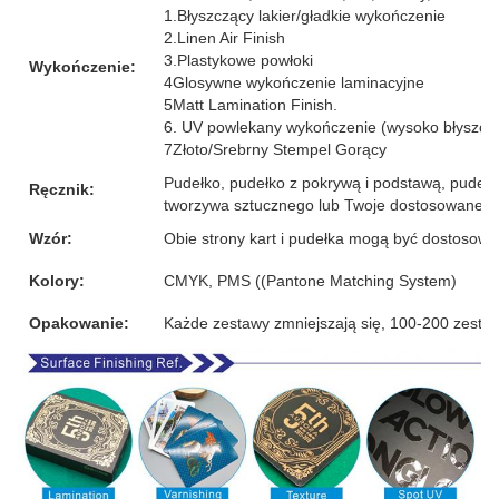
1.Błyszczący lakier/gładkie wykończenie
2.Linen Air Finish
3.Plastykowe powłoki
Wykończenie:
4Glosywne wykończenie laminacyjne
5Matt Lamination Finish.
6. UV powlekany wykończenie (wysoko błyszcz
7Złoto/Srebrny Stempel Gorący
Pudełko, pudełko z pokrywą i podstawą, pudełk
Ręcznik:
tworzywa sztucznego lub Twoje dostosowane p
Wzór:
Obie strony kart i pudełka mogą być dostosow
Kolory:
CMYK, PMS ((Pantone Matching System)
Opakowanie:
Każde zestawy zmniejszają się, 100-200 zesta