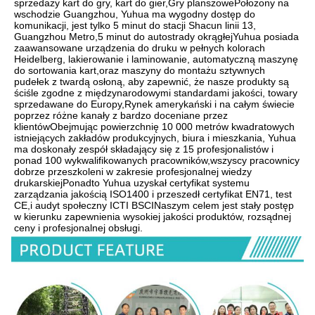
sprzedaży kart do gry, kart do gier,Gry planszowePołożony na 
wschodzie Guangzhou, Yuhua ma wygodny dostęp do 
komunikacji, jest tylko 5 minut do stacji Shacun linii 13, 
Guangzhou Metro,5 minut do autostrady okrągłejYuhua posiada 
zaawansowane urządzenia do druku w pełnych kolorach 
Heidelberg, lakierowanie i laminowanie, automatyczną maszynę 
do sortowania kart,oraz maszyny do montażu sztywnych 
pudełek z twardą osłoną, aby zapewnić, że nasze produkty są 
ściśle zgodne z międzynarodowymi standardami jakości, towary 
sprzedawane do Europy,Rynek amerykański i na całym świecie 
poprzez różne kanały z bardzo doceniane przez 
klientówObejmując powierzchnię 10 000 metrów kwadratowych 
istniejących zakładów produkcyjnych, biura i mieszkania, Yuhua 
ma doskonały zespół składający się z 15 profesjonalistów i 
ponad 100 wykwalifikowanych pracowników,wszyscy pracownicy 
dobrze przeszkoleni w zakresie profesjonalnej wiedzy 
drukarskiejPonadto Yuhua uzyskał certyfikat systemu 
zarządzania jakością ISO1400 i przeszedł certyfikat EN71, test 
CE,i audyt społeczny ICTI BSCINaszym celem jest stały postęp 
w kierunku zapewnienia wysokiej jakości produktów, rozsądnej 
ceny i profesjonalnej obsługi.