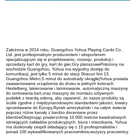
Założona w 2014 roku, Guangzhou Yuhua Playing Cards Co., 
Ltd. jest profesjonalnym producentem i eksporterem 
specjalizującym się w projektowaniu, rozwoju, produkcji i 
sprzedaży kart do gry, kart do gier,Gry planszowePołożony na 
wschodzie Guangzhou, Yuhua ma wygodny dostęp do 
komunikacji, jest tylko 5 minut do stacji Shacun linii 13, 
Guangzhou Metro,5 minut do autostrady okrągłejYuhua posiada 
zaawansowane urządzenia do druku w pełnych kolorach 
Heidelberg, lakierowanie i laminowanie, automatyczną maszynę 
do sortowania kart,oraz maszyny do montażu sztywnych 
pudełek z twardą osłoną, aby zapewnić, że nasze produkty są 
ściśle zgodne z międzynarodowymi standardami jakości, towary 
sprzedawane do Europy,Rynek amerykański i na całym świecie 
poprzez różne kanały z bardzo doceniane przez 
klientówObejmując powierzchnię 10 000 metrów kwadratowych 
istniejących zakładów produkcyjnych, biura i mieszkania, Yuhua 
ma doskonały zespół składający się z 15 profesjonalistów i 
ponad 100 wykwalifikowanych pracowników,wszyscy pracownicy 