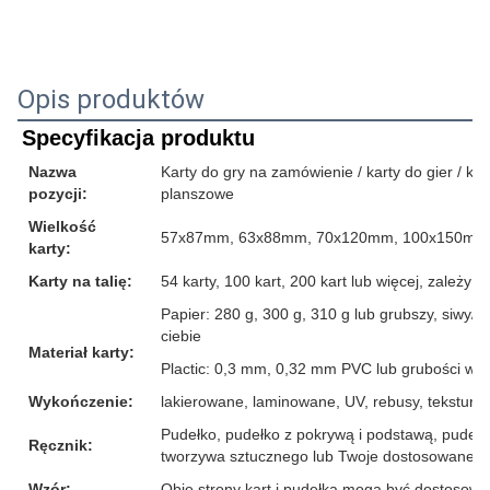
Opis produktów
Specyfikacja produktu
Nazwa
Karty do gry na zamówienie / karty do gier / karty
pozycji:
planszowe
Wielkość
57x87mm, 63x88mm, 70x120mm, 100x150mm l
karty:
Karty na talię:
54 karty, 100 kart, 200 kart lub więcej, zależ
Papier: 280 g, 300 g, 310 g lub grubszy, siwy/b
ciebie
Materiał karty:
Plactic: 0,3 mm, 0,32 mm PVC lub grubości wię
Wykończenie:
lakierowane, laminowane, UV, rebusy, tekstura lnu
Pudełko, pudełko z pokrywą i podstawą, pudełk
Ręcznik:
tworzywa sztucznego lub Twoje dostosowane p
Wzór:
Obie strony kart i pudełka mogą być dostosow