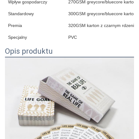
Wpływ gospodarczy
270GSM greycore/bluecore karton;
Standardowy
300GSM greycore/bluecore karton
Premia
320GSM karton z czarnym rdzenie
Specjalny
PVC
Opis produktu