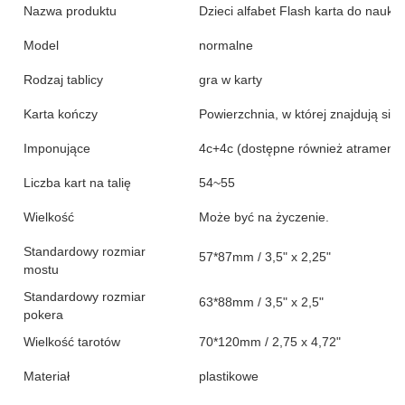
Nazwa produktu
Dzieci alfabet Flash karta do nauki
Model
normalne
Rodzaj tablicy
gra w karty
Karta kończy
Powierzchnia, w której znajdują się:
Imponujące
4c+4c (dostępne również atrament
Liczba kart na talię
54~55
Wielkość
Może być na życzenie.
Standardowy rozmiar
57*87mm / 3,5" x 2,25"
mostu
Standardowy rozmiar
63*88mm / 3,5" x 2,5"
pokera
Wielkość tarotów
70*120mm / 2,75 x 4,72"
Materiał
plastikowe