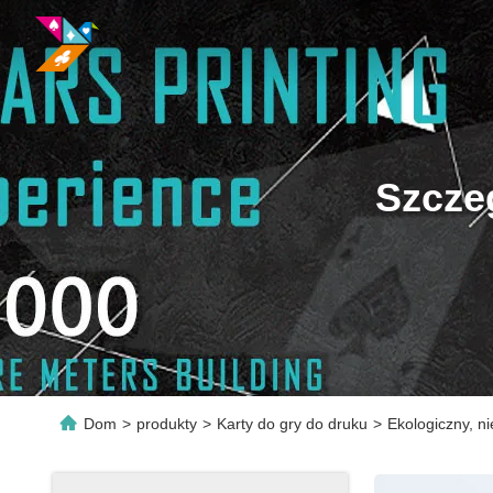
Szcze
Dom
>
produkty
>
Karty do gry do druku
>
Ekologiczny, ni