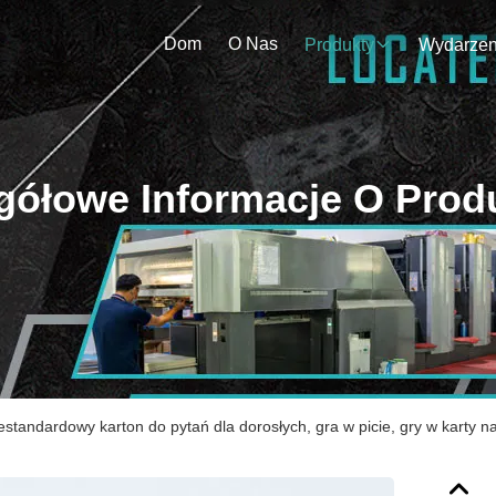
Dom
O Nas
Produkty
gółowe Informacje O Prod
estandardowy karton do pytań dla dorosłych, gra w picie, gry w karty n