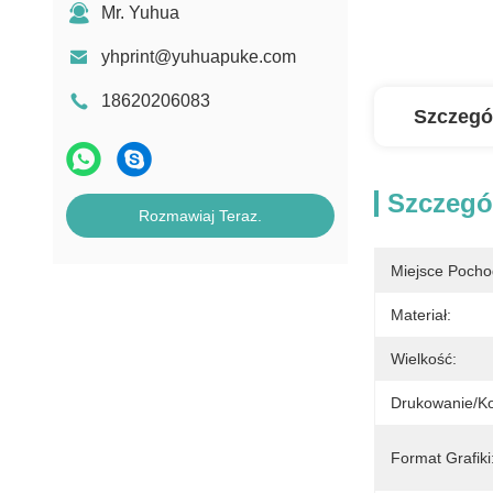
Mr. Yuhua
yhprint@yuhuapuke.com
18620206083
Szczegó
Szczegó
Rozmawiaj Teraz.
Miejsce Pocho
Materiał:
Wielkość:
Drukowanie/ko
Format Grafiki