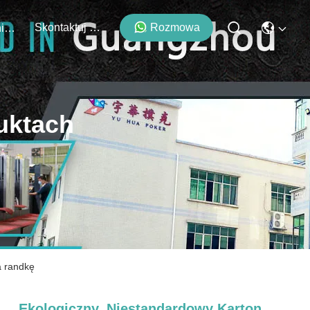
Skontaktuj Się Z Nami
Rozmowa
Wydarzenia
uktach
a randkę
Ekologiczny, Niestandardowy Karton