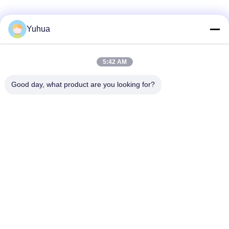
Yuhua
Szybki kontakt
5:42 AM
Adres
Good day, what product are you looking for?
Guangdong Yuhua Playing Cards Co., Ltd. Dodatek: nr 26
Lixin 6th Road, dzielnica Zengcheng, Guangzhou
Tel.
86-18676880318
Wiadomość elektroniczna
yhprint@yuhuapuke.com
Polityka prywatności
|
Sitemap
| Chiny dobre. Jakość