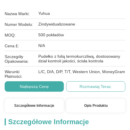
Yuhua
Nazwa Marki:
Zindywidualizowane
Numer Modelu:
500 pokładów
MOQ:
N/A
Cena £:
Pudełko z folią termokurczliwą, dostosowany
Szczegóły
dział kontroli jakości, ścisła kontrola
Opakowania:
Warunki
L/C, D/A, D/P, T/T, Western Union, MoneyGram
Płatności:
Najlepszą Cenę
Rozmawiaj Teraz.
Szczegółowe Informacje
Opis Produktu
Szczegółowe Informacje