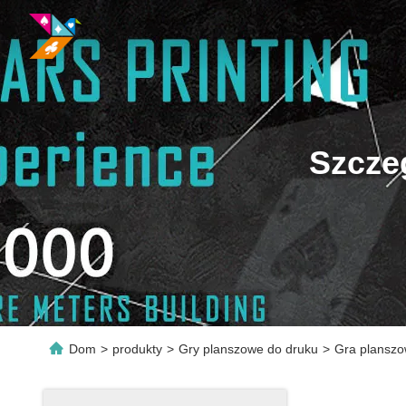
Szcze
Dom
>
produkty
>
Gry planszowe do druku
>
Gra planszow