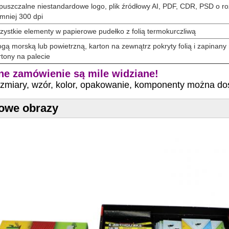
uszczalne niestandardowe logo, plik źródłowy AI, PDF, CDR, PSD o ro
mniej 300 dpi
ystkie elementy w papierowe pudełko z folią termokurczliwą
gą morską lub powietrzną, karton na zewnątrz pokryty folią i zapinany
tony na palecie
ne zamówienie są mile widziane!
ozmiary, wzór, kolor, opakowanie, komponenty można d
owe obrazy