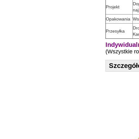
Dop
Projekt
naj
Opakowania
Wsz
Dro
Przesyłka
Kar
Indywidual
(Wszystkie r
Szczegół