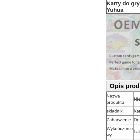
Karty do gry
Yuhua
Opis prod
Nazwa
Ni
produktu
składniki
Kar
Zabarwienie
Dr
Wykończenio
Lak
wy