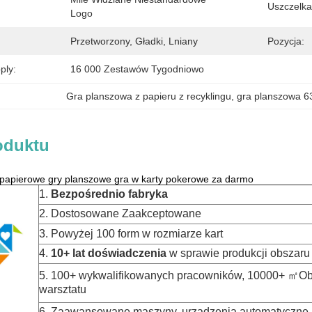
Uszczelka
Logo
Przetworzony, Gładki, Lniany
Pozycja:
ply:
16 000 Zestawów Tygodniowo
Gra planszowa z papieru z recyklingu
, 
gra planszowa 6
oduktu
papierowe gry planszowe gra w karty pokerowe za darmo
1.
Bezpośrednio fabryka
2. Dostosowane Zaakceptowane
3. Powyżej 100 form w rozmiarze kart
4.
10+ lat doświadczenia
w sprawie produkcji obszaru 
5. 100+ wykwalifikowanych pracowników, 10000+ ㎡Ob
warsztatu
6. Zaawansowane maszyny, urządzenia automatyczne