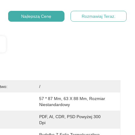
Najlepszą Cenę
Rozmawiaj Teraz.
two:
/
57 * 87 Mm, 63 X 88 Mm, Rozmiar 
Niestandardowy
PDF, AI, CDR, PSD Powyżej 300 
Dpi
Pudełko Z Folią Termokurczliwą, 