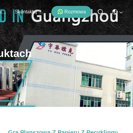
Skontaktuj Się Z Nami
Rozmowa
Wydarzenia
uktach
Gra Planszowa Z Papieru Z Recyklingu