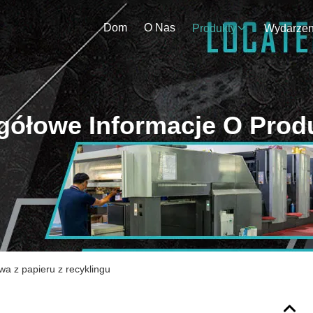
Dom
O Nas
Produkty
gółowe Informacje O Prod
a z papieru z recyklingu