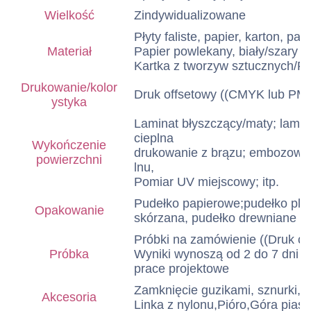
Wielkość
Zindywidualizowane
Płyty faliste, papier, karton, pap
Materiał
Papier powlekany, biały/szary pa
Kartka z tworzyw sztucznych/PV
Drukowanie/kolor
Druk offsetowy ((CMYK lub PM
ystyka
Laminat błyszczący/maty; lamin
cieplna
Wykończenie
drukowanie z brązu; embozowani
powierzchni
lnu,
Pomiar UV miejscowy; itp.
Pudełko papierowe;pudełko pla
Opakowanie
skórzana, pudełko drewniane l
Próbki na zamówienie ((Druk cyf
Próbka
Wyniki wynoszą od 2 do 7 dni o
prace projektowe
Zamknięcie guzikami, sznurki, P
Akcesoria
Linka z nylonu,Pióro,Góra pias