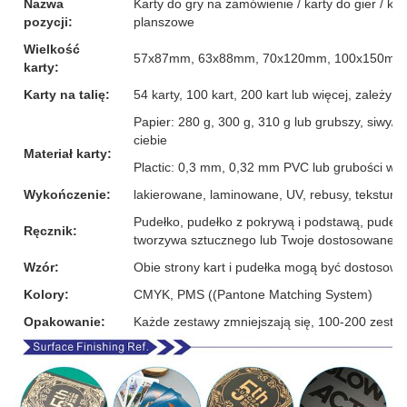
Nazwa
Karty do gry na zamówienie / karty do gier / karty
pozycji:
planszowe
Wielkość
57x87mm, 63x88mm, 70x120mm, 100x150mm l
karty:
Karty na talię:
54 karty, 100 kart, 200 kart lub więcej, zależ
Papier: 280 g, 300 g, 310 g lub grubszy, siwy/b
ciebie
Materiał karty:
Plactic: 0,3 mm, 0,32 mm PVC lub grubości wię
Wykończenie:
lakierowane, laminowane, UV, rebusy, tekstura lnu
Pudełko, pudełko z pokrywą i podstawą, pudełk
Ręcznik:
tworzywa sztucznego lub Twoje dostosowane p
Wzór:
Obie strony kart i pudełka mogą być dostosow
Kolory:
CMYK, PMS ((Pantone Matching System)
Opakowanie:
Każde zestawy zmniejszają się, 100-200 zesta