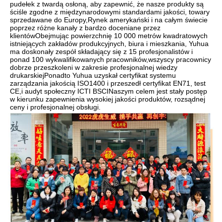
pudełek z twardą osłoną, aby zapewnić, że nasze produkty są 
ściśle zgodne z międzynarodowymi standardami jakości, towary 
sprzedawane do Europy,Rynek amerykański i na całym świecie 
poprzez różne kanały z bardzo doceniane przez 
klientówObejmując powierzchnię 10 000 metrów kwadratowych 
istniejących zakładów produkcyjnych, biura i mieszkania, Yuhua 
ma doskonały zespół składający się z 15 profesjonalistów i 
ponad 100 wykwalifikowanych pracowników,wszyscy pracownicy 
dobrze przeszkoleni w zakresie profesjonalnej wiedzy 
drukarskiejPonadto Yuhua uzyskał certyfikat systemu 
zarządzania jakością ISO1400 i przeszedł certyfikat EN71, test 
CE,i audyt społeczny ICTI BSCINaszym celem jest stały postęp 
w kierunku zapewnienia wysokiej jakości produktów, rozsądnej 
ceny i profesjonalnej obsługi.