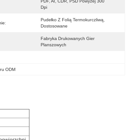
PDF, AI, CDR, PSD Powyżej 300 
Dpi
Pudełko Z Folią Termokurczliwą, 
ie:
Dostosowane
Fabryka Drukowanych Gier 
Planszowych
ieru ODM
 powierzchni