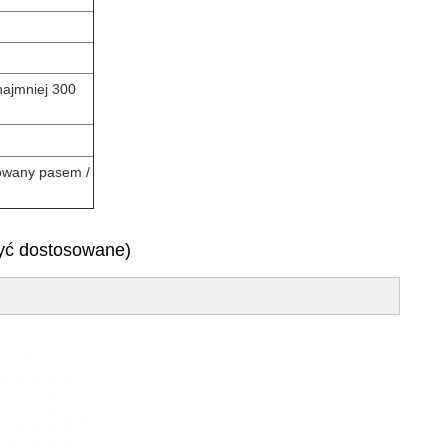
najmniej 300
cowany pasem /
!
być dostosowane)