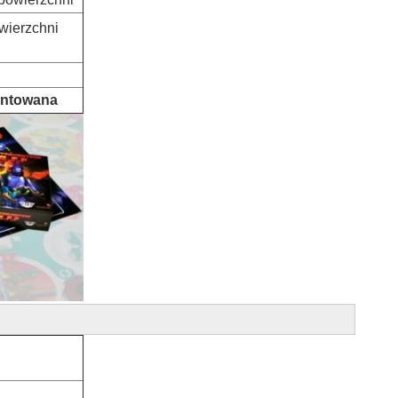
wierzchni
antowana