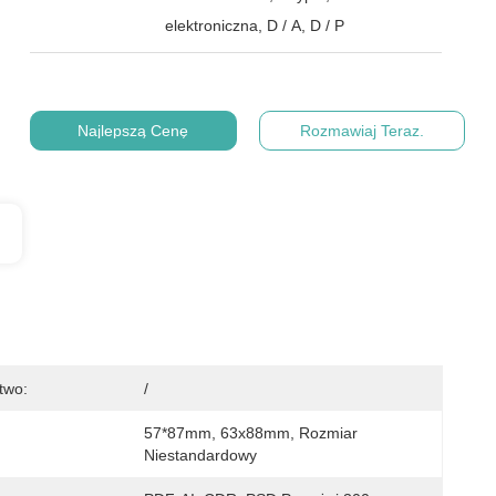
elektroniczna, D / A, D / P
Najlepszą Cenę
Rozmawiaj Teraz.
two:
/
57*87mm, 63x88mm, Rozmiar 
Niestandardowy