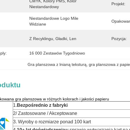
CMYK, Kolory PMS, Kolor 
Projekt:
Niestandardowy
Niestandardowe Logo Mile 
Opakowan
Widziane
Z Recyklingu, Gładki, Len
Pozycja:
ply:
16 000 Zestawów Tygodniowo
Gra planszowa z lnianą teksturą
, 
gra planszowa z pap
oduktu
kowana gra planszowa w różnych kolorach i jakości papieru
1.
Bezpośrednio z fabryki
2/ Zastosowane / Akceptowane
3. Wyroby o rozmiarze ponad 100 kart
4.
10+ lat doświadczenia
w sprawie wytwarzania kart na