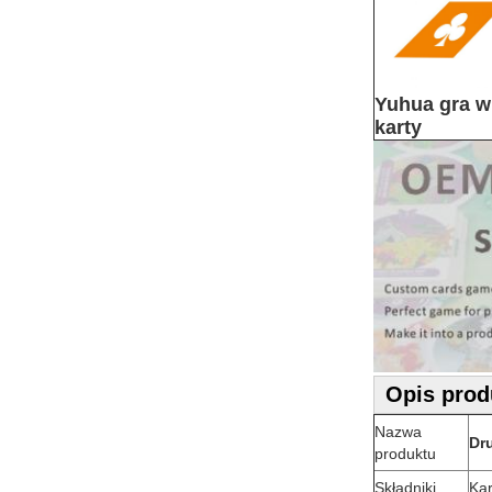
Yuhua gra w
karty
Opis prod
Nazwa
Dr
produktu
Składniki
Kar