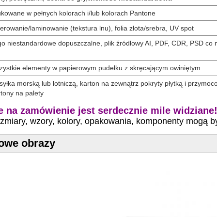
kowane w pełnych kolorach i/lub kolorach Pantone
ierowanie/laminowanie (tekstura lnu), folia złota/srebra, UV spot
o niestandardowe dopuszczalne, plik źródłowy AI, PDF, CDR, PSD co 
ystkie elementy w papierowym pudełku z skręcającym owiniętym
yłka morską lub lotniczą, karton na zewnątrz pokryty płytką i przymo
tony na palety
 na zamówienie jest serdecznie mile widziane
ozmiary, wzory, kolory, opakowania, komponenty mogą 
owe obrazy