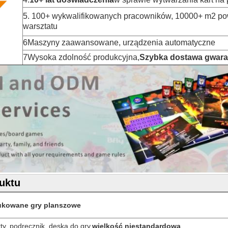
5. 100+ wykwalifikowanych pracowników, 10000+ m2 po
warsztatu
6Maszyny zaawansowane, urządzenia automatyczne
7Wysoka zdolność produkcyjna,
Szybka dostawa gwar
uktu
ukowane gry planszowe
ty, podręcznik, deska do gry,
wielkość niestandardowa