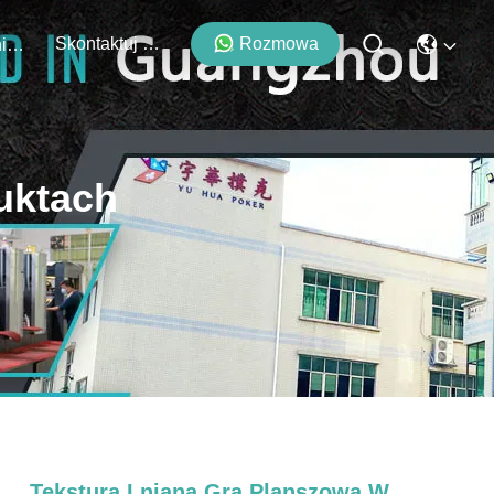
Skontaktuj Się Z Nami
Rozmowa
Wydarzenia
uktach
Tekstura Lniana Gra Planszowa W