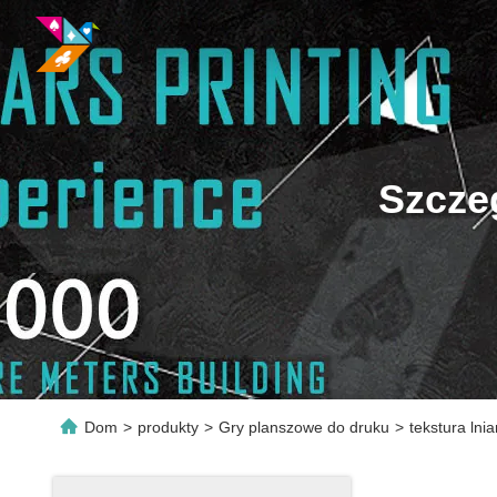
Szcze
Dom
>
produkty
>
Gry planszowe do druku
>
tekstura ln