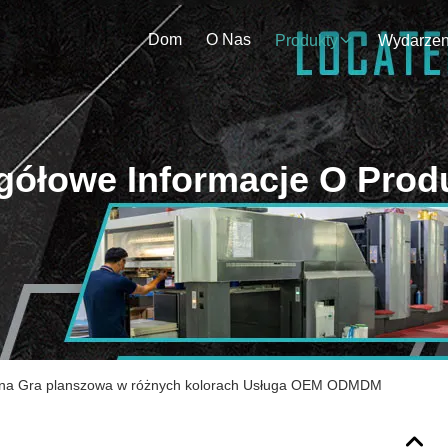
Dom
O Nas
Produkty
gółowe Informacje O Prod
iana Gra planszowa w różnych kolorach Usługa OEM ODMDM