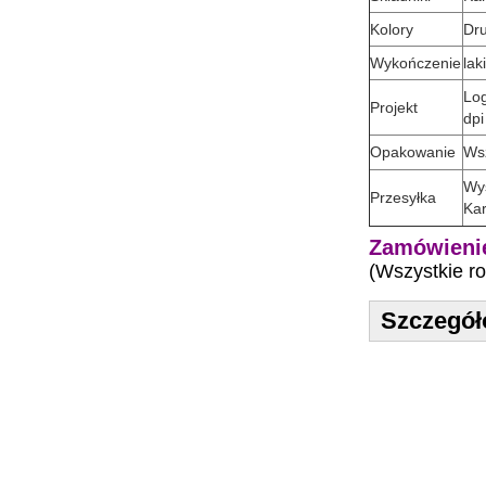
Kolory
Dru
Wykończenie
lak
Log
Projekt
dpi
Opakowanie
Wsz
Wys
Przesyłka
Kar
Zamówienie
(Wszystkie r
Szczegół