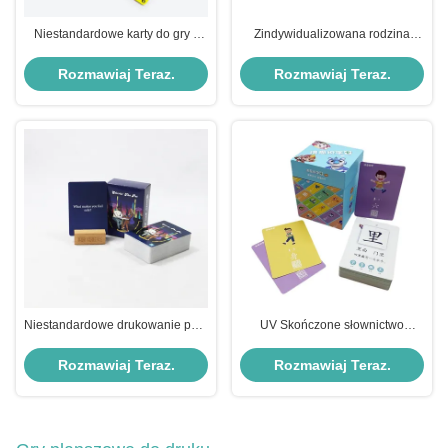
Niestandardowe karty do gry z
Zindywidualizowana rodzina
papieru z pudełkiem do druku i
edukacyjna rozmowa gra w karty
pary
Lamination powierzchnia
Rozmawiaj Teraz.
Rozmawiaj Teraz.
wykończenie
Niestandardowe drukowanie pary
UV Skończone słownictwo
Walentynki Kartki z
kieszonkowe Flash Card Logo
wykończeniem powierzchni
niestandardowe Akceptowane
Rozmawiaj Teraz.
Rozmawiaj Teraz.
laminacji
edukacja interaktywna