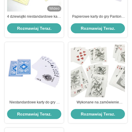
Wideo
4 dziewiątki niestandardowe karty
Papierowe karty do gry Pantone
do gry na imprezy biznesowe
Color 54 z 4 kolorami
Niestandardowe logo
Rozmawiaj Teraz.
Rozmawiaj Teraz.
Niestandardowe karty do gry w
Wykonane na zamówienie
rozmiarze pokera z 4 ósemkami,
kolorowe papierowe karty do gry
4 dziewiątkami i 4 dziesiątkami
z 4 królami 54szt
Rozmawiaj Teraz.
Rozmawiaj Teraz.