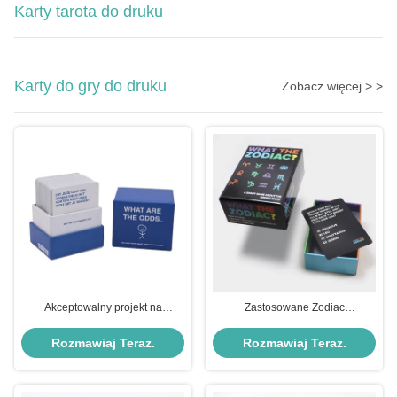
Karty tarota do druku
Karty do gry do druku
Zobacz więcej > >
Akceptowalny projekt na
Zastosowane Zodiac
zamówienie Karty do zabawy dla
dopasowanie Karty do gry zestaw
osób dorosłych z kolorami CMYK
dla młodych ludzi Drukowane
Rozmawiaj Teraz.
Rozmawiaj Teraz.
/ Pantone
imprezy gry picia