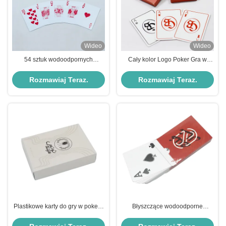
Wideo
Wideo
54 sztuk wodoodpornych
Cały kolor Logo Poker Gra w
plastikowych kart do gry z zwykłą
karty Gry dla dorosłych Różne
skrzynką do wyciągania
języki
Rozmawiaj Teraz.
Rozmawiaj Teraz.
Plastikowe karty do gry w pokera
Błyszczące wodoodporne
Pvc CMYK Color Custom Logo
plastikowe karty do gry w pełnym
Coated
kolorze Niestandardowe logo