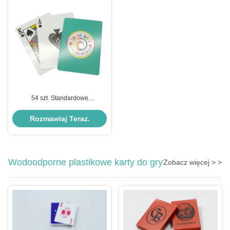
54 szt. Standardowe
niestandardowe karty do gry w
pokera z 2 jokerami
Rozmawiaj Teraz.
Wodoodporne plastikowe karty do gry
Zobacz więcej > >