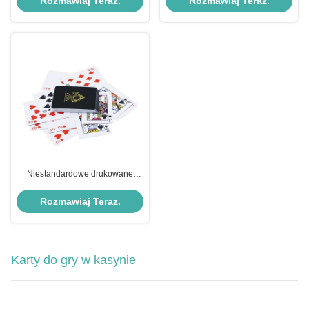
Rozmawiaj Teraz.
Rozmawiaj Teraz.
Niestandardowe drukowane
wodoodporne plastikowe karty do
gry Karta pokerowa PVC
Rozmawiaj Teraz.
Karty do gry w kasynie