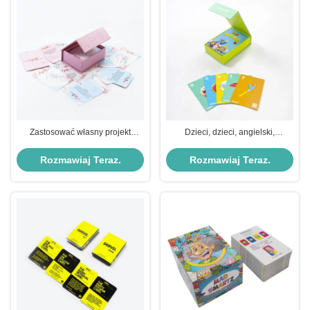
Zastosować własny projekt
Dzieci, dzieci, angielski,
Podwójny zestaw pudełkowy
matematyka, karty z kolorami
Kobiety pozytywne potwierdzenie
CMYK / Pantone i ekologicznym
Rozmawiaj Teraz.
Rozmawiaj Teraz.
gry karcianej dla par
materiałem.