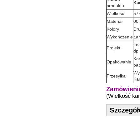
Ka
produktu
Wielkość
57
Materiał
00,
Kolory
Dru
Wykończenie
Łań
Log
Projekt
dpi
Kar
Opakowanie
pa
Wys
Przesyłka
Kar
Zamówienie
(Wielkość ka
Szczegół