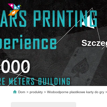
Szcze
Dom
>
produkty
>
Wodoodporne plastikowe karty do gry