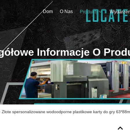
Dom
O Nas
Produkty
gółowe Informacje O Prod
>
Złote spersonalizowane wodoodporne plastikowe karty do gry 63*88