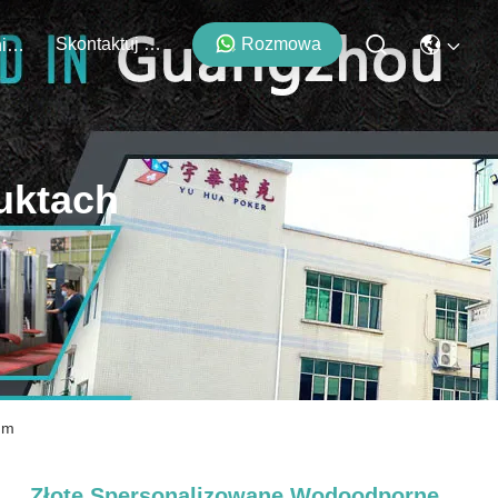
Skontaktuj Się Z Nami
Rozmowa
Wydarzenia
uktach
mm
Złote Spersonalizowane Wodoodporne