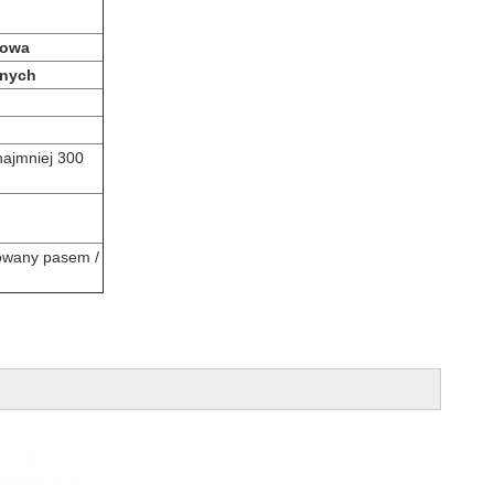
dowa
znych
najmniej 300
cowany pasem /
!