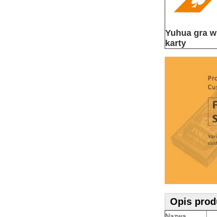
Yuhua gra w
karty
Opis prod
Nazwa