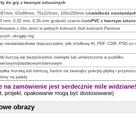
rty do gry z tworzyw sztucznych
x87mm, 63x88mm, 75x115mm, 100x150mm lub
wielkość niestandar
3 mm, 0,32 mm, 0,35 mm grubość czarno-biała
PVC z tworzyw sztuc
kowane z obu stron w pełnych kolorach i/lub kolorach Pantone
cuch, okrągły róg
o niestandardowe dopuszczalne, plik źródłowy AI, PDF, CDR, PSD co 
tki kurczą się bezpośrednio owinięte lub umieszczone w pudełku
pierowym/plastikowym/stenowym
yłka morską lub lotniczą, karton na zewnątrz pokryty płytką i przymo
tony na palety
 na zamówienie jest serdecznie mile widziane
rt, projekt, opakowanie mogą być dostosowane)
owe obrazy