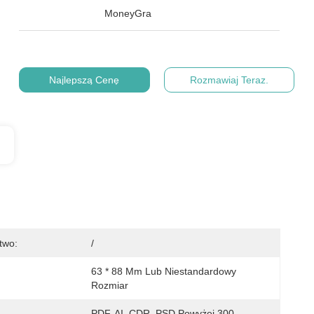
MoneyGra
Najlepszą Cenę
Rozmawiaj Teraz.
two:
/
63 * 88 Mm Lub Niestandardowy 
Rozmiar
PDF, AI, CDR, PSD Powyżej 300 