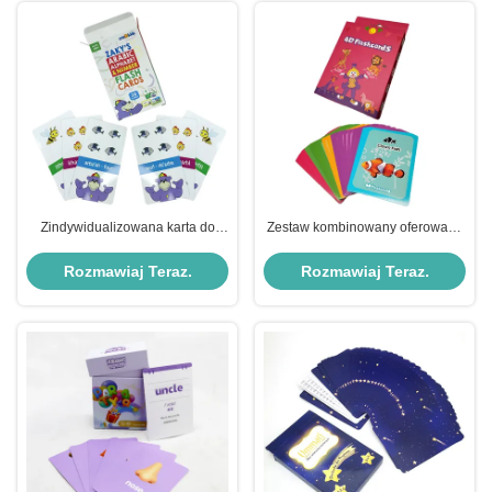
Zindywidualizowana karta do
Zestaw kombinowany oferowany
nauki alfabetu i numerów dla
na zamówienie podwójny zestaw
dzieci przedszkolnych z logo
kart alfabetu dla dzieci
Rozmawiaj Teraz.
Rozmawiaj Teraz.