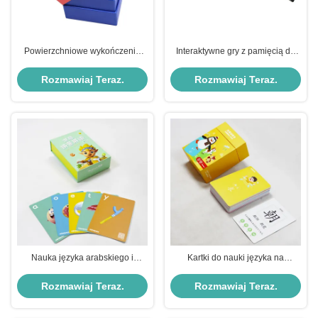
Powierzchniowe wykończenie
Interaktywne gry z pamięcią do
laminacji i niestandardowy
przedszkola Puzzles alfabetu i
projekt dla spersonalizowanych
karty flash dla dzieci
Rozmawiaj Teraz.
Rozmawiaj Teraz.
kart koreańskich
Nauka języka arabskiego i
Kartki do nauki języka na
chińskiego Niestandardowo
zamówienie Zabawka dla dzieci
wydrukowane karty flash dla
w wieku wczesnym
Rozmawiaj Teraz.
Rozmawiaj Teraz.
dzieci w formacie EPS