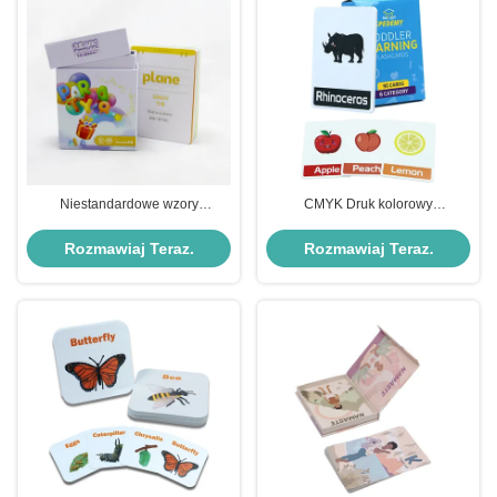
Niestandardowe wzory
CMYK Druk kolorowy
przedmiotu Niestandardowe gry
Zindywidualizowany rozmiar
karciane dla dzieci Drukowane
Angielskie słowa do nauki Flash
Rozmawiaj Teraz.
Rozmawiaj Teraz.
karty alfabetowe
Card Zabawka dla malucha