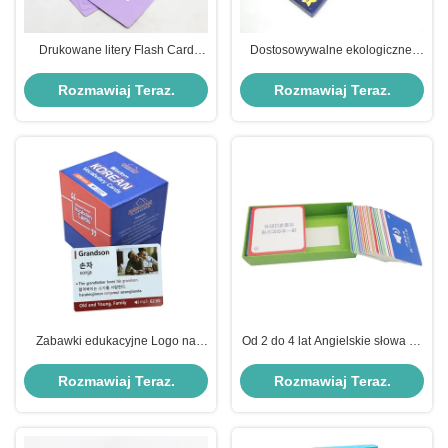
Drukowane litery Flash Card
Dostosowywalne ekologiczne,
Learning For Kids Custom Logo
kompaktowe, zestawione,
Design Inteligencja Zabawka
alfabetyczne karty dla dzieci
Rozmawiaj Teraz.
Rozmawiaj Teraz.
Zabawki edukacyjne Logo na
Od 2 do 4 lat Angielskie słowa do
zamówienie OEM Drukowanie
nauki Zabawki Karty z
kart do nauki dla dzieci Dzieci
dostosowanym logo i błyskiem
Rozmawiaj Teraz.
Rozmawiaj Teraz.