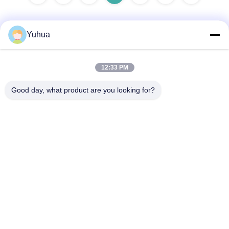
Yuhua
Szybki kontakt
12:33 PM
Adres
Good day, what product are you looking for?
Guangdong Yuhua Playing Cards Co., Ltd. Dodatek: nr 26
Lixin 6th Road, dzielnica Zengcheng, Guangzhou
Tel.
86-18676880318
Wiadomość elektroniczna
yhprint@yuhuapuke.com
Polityka prywatności
|
Sitemap
| Chiny dobre. Jakość