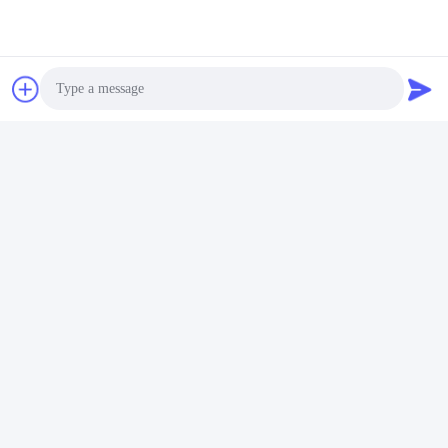
Photo
Video Call
Audio Call