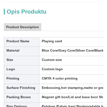
Opis Produktu
Product Description
Product Name
Playing card
Material
Blue Core/Grey Core/Silver Core/Black C
Size
Custom size
Logo
Custom logo
Printing
CMYK 4 color printing
Surface Finishing
Embossing,hot stamping,matte or grossy
Packing Boxes
Magnet gift box/Lid and base box/ Ship
Bag Options
Polybaq /Fabric bag/ Biodegradable ba