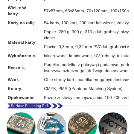
Wielkość
57x87mm, 63x88mm, 70x120mm, 100x150mm l
karty:
Karty na talię:
54 karty, 100 kart, 200 kart lub więcej, zależ
Papier: 280 g, 300 g, 310 g lub grubszy, siwy/b
ciebie
Materiał karty:
Plactic: 0,3 mm, 0,32 mm PVC lub grubości wię
Wykończenie:
lakierowane, laminowane, UV, rebusy, tekstura lnu
Pudełko, pudełko z pokrywą i podstawą, pudełk
Ręcznik:
tworzywa sztucznego lub Twoje dostosowane p
Wzór:
Obie strony kart i pudełka mogą być dostosow
Kolory:
CMYK, PMS ((Pantone Matching System)
Opakowanie:
Każde zestawy zmniejszają się, 100-200 zesta