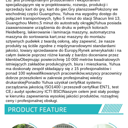
specjalizującym się w projektowaniu, rozwoju, produkcji i 
sprzedaży kart do gry, kart do gier,Gry planszowePołożony we 
wschodniej części Guangzhou, Yuhua ma wygodny dostęp do 
połączeń transportowych, tylko 5 minut do stacji Shacun linii 13, 
Guangzhou Metro,5 minut do autostrady okrągłejYuhua posiada 
zaawansowane urządzenia do druku w pełnych kolorach 
Heidelberg, lakierowanie i laminacja maszyny, automatyczna 
maszyna do sortowania kart,oraz maszyny do montażu 
sztywnych pudełek z twardą osłoną, aby zapewnić, że nasze 
produkty są ściśle zgodne z międzynarodowymi standardami 
jakości, towary sprzedawane do Europy,Rynek amerykański i na 
całym świecie poprzez różne kanały z bardzo doceniane przez 
klientówObejmując powierzchnię 10 000 metrów kwadratowych 
istniejących zakładów produkcyjnych, biura i mieszkania, Yuhua 
ma doskonały zespół składający się z 15 profesjonalistów i 
ponad 100 wykwalifikowanych pracowników,wszyscy pracownicy 
dobrze przeszkoleni w zakresie profesjonalnej wiedzy 
drukarskiejPonadto Yuhua uzyskał certyfikat systemu 
zarządzania jakością ISO1400 i przeszedł certyfikat EN71, test 
CE,i audyt społeczny ICTI BSCINaszym celem jest stały postęp 
w kierunku zapewnienia wysokiej jakości produktów, rozsądnej 
ceny i profesjonalnej obsługi.