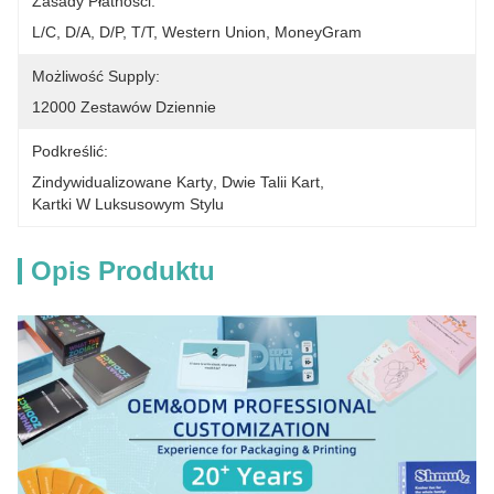
Zasady Płatności:
L/C, D/A, D/P, T/T, Western Union, MoneyGram
Możliwość Supply:
12000 Zestawów Dziennie
Podkreślić:
Zindywidualizowane Karty
, 
Dwie Talii Kart
, 
Kartki W Luksusowym Stylu
Opis Produktu