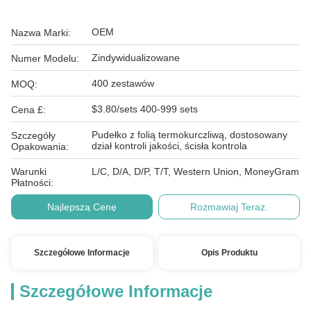
OEM
Nazwa Marki:
Zindywidualizowane
Numer Modelu:
400 zestawów
MOQ:
$3.80/sets 400-999 sets
Cena £:
Pudełko z folią termokurczliwą, dostosowany
Szczegóły
dział kontroli jakości, ścisła kontrola
Opakowania:
Warunki
L/C, D/A, D/P, T/T, Western Union, MoneyGram
Płatności:
Najlepszą Cenę
Rozmawiaj Teraz.
Szczegółowe Informacje
Opis Produktu
Szczegółowe Informacje