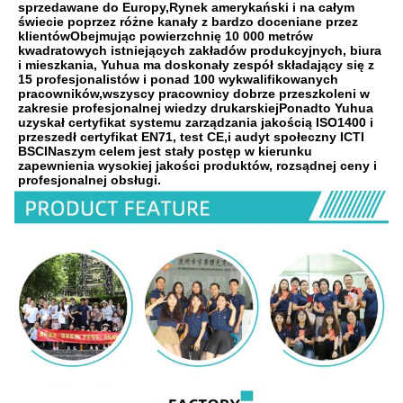
sprzedawane do Europy,Rynek amerykański i na całym 
świecie poprzez różne kanały z bardzo doceniane przez 
klientówObejmując powierzchnię 10 000 metrów 
kwadratowych istniejących zakładów produkcyjnych, biura 
i mieszkania, Yuhua ma doskonały zespół składający się z 
15 profesjonalistów i ponad 100 wykwalifikowanych 
pracowników,wszyscy pracownicy dobrze przeszkoleni w 
zakresie profesjonalnej wiedzy drukarskiejPonadto Yuhua 
uzyskał certyfikat systemu zarządzania jakością ISO1400 i 
przeszedł certyfikat EN71, test CE,i audyt społeczny ICTI 
BSCINaszym celem jest stały postęp w kierunku 
zapewnienia wysokiej jakości produktów, rozsądnej ceny i 
profesjonalnej obsługi.