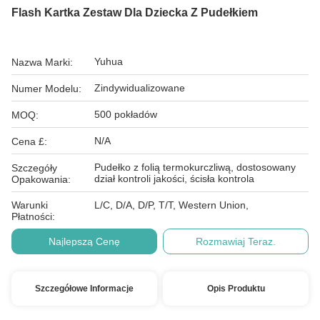
Flash Kartka Zestaw Dla Dziecka Z Pudełkiem
Yuhua
Nazwa Marki:
Zindywidualizowane
Numer Modelu:
500 pokładów
MOQ:
N/A
Cena £:
Pudełko z folią termokurczliwą, dostosowany
Szczegóły
dział kontroli jakości, ścisła kontrola
Opakowania:
Warunki
L/C, D/A, D/P, T/T, Western Union,
Płatności:
Najlepszą Cenę
Rozmawiaj Teraz.
Szczegółowe Informacje
Opis Produktu