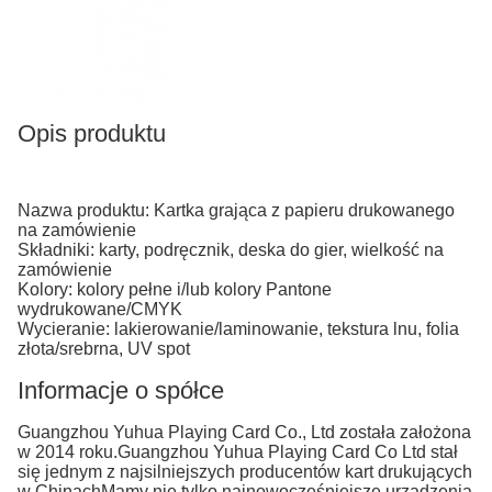
Opis produktu
Nazwa produktu: Kartka grająca z papieru drukowanego
na zamówienie
Składniki: karty, podręcznik, deska do gier, wielkość na
zamówienie
Kolory: kolory pełne i/lub kolory Pantone
wydrukowane/CMYK
Wycieranie: lakierowanie/laminowanie, tekstura lnu, folia
złota/srebrna, UV spot
Informacje o spółce
Guangzhou Yuhua Playing Card Co., Ltd została założona
w 2014 roku.Guangzhou Yuhua Playing Card Co Ltd stał
się jednym z najsilniejszych producentów kart drukujących
w ChinachMamy nie tylko najnowocześniejsze urządzenia