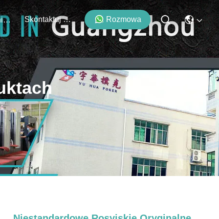
Skontaktuj Się Z Nami
Rozmowa
Wydarzenia
uktach
Niestandardowe Rosyjskie Oryginalne