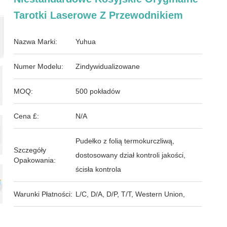
Tarotki Laserowe Z Przewodnikiem
Nazwa Marki:
Yuhua
Numer Modelu:
Zindywidualizowane
MOQ:
500 pokładów
Cena £:
N/A
Pudełko z folią termokurczliwą,
Szczegóły
dostosowany dział kontroli jakości,
Opakowania:
ścisła kontrola
Warunki Płatności:
L/C, D/A, D/P, T/T, Western Union,