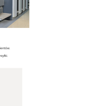
ientów.
syłki.