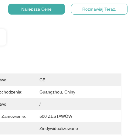
Najlepszą Cenę
Rozmawiaj Teraz.
two:
CE
ochodzenia:
Guangzhou, Chiny
two:
/
e Zamówienie:
500 ZESTAWÓW
Zindywidualizowane