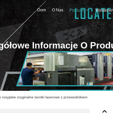
Dom
O Nas
Produkty
gółowe Informacje O Prod
rosyjskie oryginalne tarotki laserowe z przewodnikiem