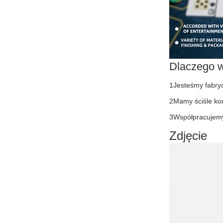
Dlaczego 
1Jesteśmy fabry
2Mamy ściśle kon
3Współpracujemy 
Zdjęcie