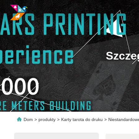
Szcze
Dom
>
produkty
>
Karty tarota do druku
>
Niestandardowe 