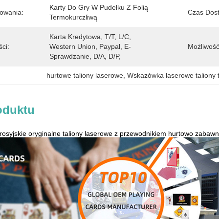
Karty Do Gry W Pudełku Z Folią 
owania:
Czas Dos
Termokurczliwą
Karta Kredytowa, T/T, L/C, 
ci:
Western Union, Paypal, E-
Możliwość
Sprawdzanie, D/A, D/P, 
hurtowe taliony laserowe
, 
Wskazówka laserowe taliony t
oduktu
osyjskie oryginalne taliony laserowe z przewodnikiem hurtowo zabaw