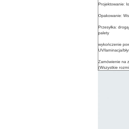
Projektowanie: l
Opakowanie: Ws
Przesyłka: drogą
palety
wykończenie pow
UV/laminacja/bł
Zamówienie na z
(Wszystkie rozm