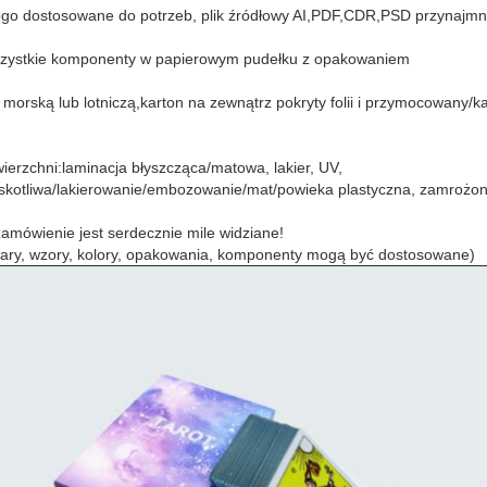
ogo dostosowane do potrzeb, plik źródłowy AI,PDF,CDR,PSD przynajmni
zystkie komponenty w papierowym pudełku z opakowaniem
 morską lub lotniczą,karton na zewnątrz pokryty folii i przymocowany/k
ierzchni
:
laminacja błyszcząca/matowa, lakier, UV,
yskotliwa/lakierowanie/embozowanie/mat/powieka plastyczna, zamrożo
amówienie jest serdecznie mile widziane!
iary, wzory, kolory, opakowania, komponenty mogą być dostosowane)