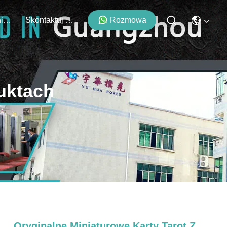
Skontaktuj Się Z Nami
Rozmowa
Wydarzenia
uktach
Oryginalne Miniaturowe Karty Tarot Z