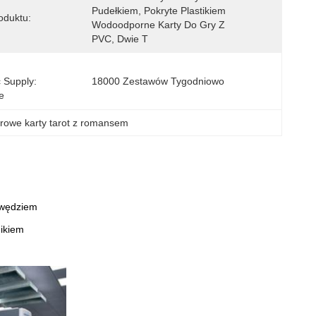
Pudełkiem, Pokryte Plastikiem 
oduktu:
Wodoodporne Karty Do Gry Z 
PVC, Dwie T
 Supply:
18000 Zestawów Tygodniowo
e
urowe karty tarot z romansem
awędziem
nikiem