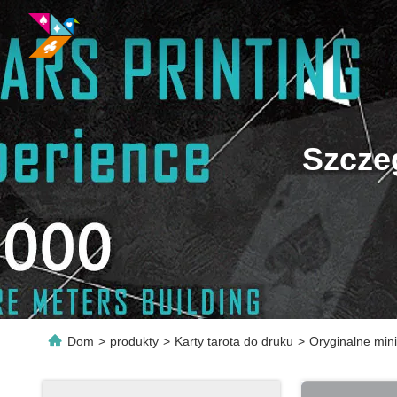
Szcze
Dom
>
produkty
>
Karty tarota do druku
>
Oryginalne min