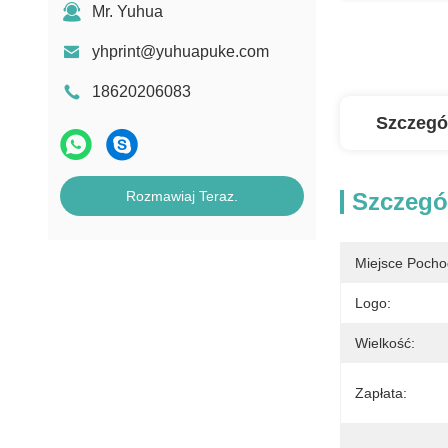
Mr. Yuhua
yhprint@yuhuapuke.com
18620206083
Szczegó
Rozmawiaj Teraz.
Szczegó
Miejsce Pocho
Logo:
Wielkość:
Zapłata: