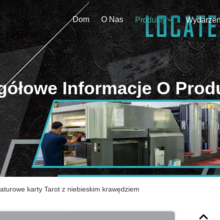
Dom
O Nas
Produkty
gółowe Informacje O Prod
iaturowe karty Tarot z niebieskim krawędziem