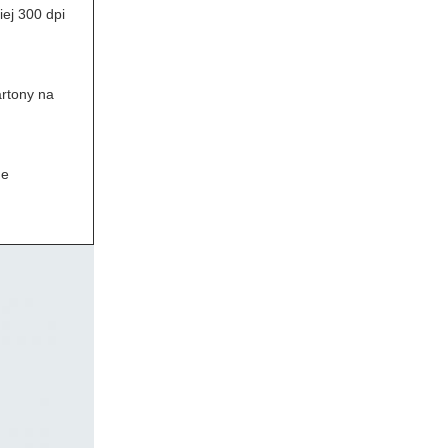
ej 300 dpi
artony na
ne