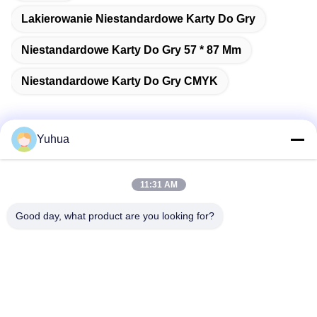
Lakierowanie Niestandardowe Karty Do Gry
Niestandardowe Karty Do Gry 57 * 87 Mm
Niestandardowe Karty Do Gry CMYK
Yuhua
Szybki kontakt
11:31 AM
Adres
Good day, what product are you looking for?
Guangdong Yuhua Playing Cards Co., Ltd. Dodatek: nr 26
Lixin 6th Road, dzielnica Zengcheng, Guangzhou
Tel.
86-18676880318
Wiadomość elektroniczna