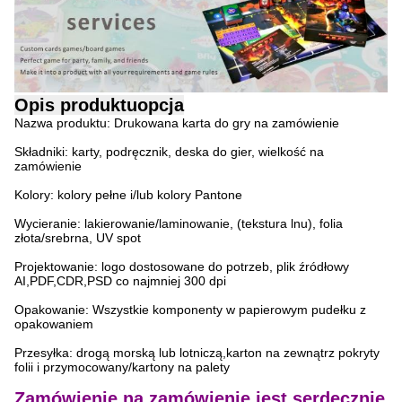
Opis produktu
opcja
Nazwa produktu: Drukowana karta do gry na zamówienie
Składniki: karty, podręcznik, deska do gier, wielkość na
zamówienie
Kolory: kolory pełne i/lub kolory Pantone
Wycieranie: lakierowanie/laminowanie, (tekstura lnu), folia
złota/srebrna, UV spot
Projektowanie: logo dostosowane do potrzeb, plik źródłowy
AI,PDF,CDR,PSD co najmniej 300 dpi
Opakowanie: Wszystkie komponenty w papierowym pudełku z
opakowaniem
Przesyłka: drogą morską lub lotniczą,karton na zewnątrz pokryty
folii i przymocowany/kartony na palety
Zamówienie na zamówienie jest serdecznie