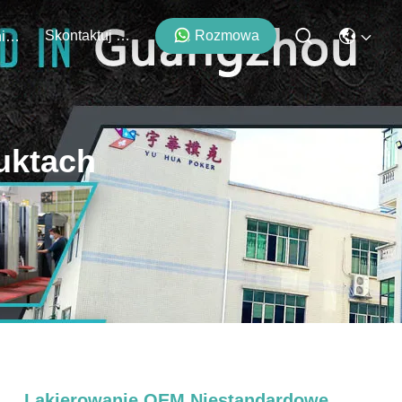
Skontaktuj Się Z Nami
Rozmowa
Wydarzenia
uktach
Lakierowanie OEM Niestandardowe