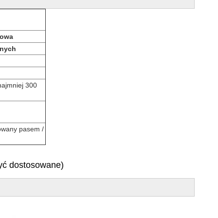
dowa
znych
najmniej 300
cowany pasem /
!
być dostosowane)