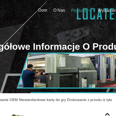
Dom
O Nas
Produkty
gółowe Informacje O Prod
wanie OEM Niestandardowe karty do gry Drukowanie z przodu iz tyłu