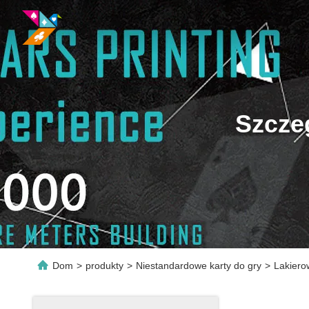
Szcze
Dom
>
produkty
>
Niestandardowe karty do gry
>
Lakiero