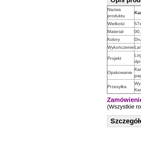
Nazwa
Ka
produktu
Wielkość
57
Materiał
00,
Kolory
Dru
Wykończenie
Łań
Log
Projekt
dpi
Kar
Opakowanie
pa
Wys
Przesyłka
Kar
Zamówienie
(Wszystkie r
Szczegół