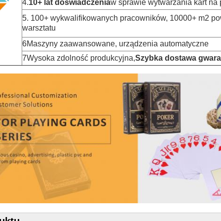
4.
10+ lat doświadczenia
w sprawie wytwarzania kart na
5. 100+ wykwalifikowanych pracowników, 10000+ m2 po
warsztatu
6Maszyny zaawansowane, urządzenia automatyczne
7Wysoka zdolność produkcyjna,
Szybka dostawa gwar
uktu