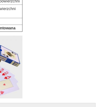
 powierzchni
wierzchni
antowana