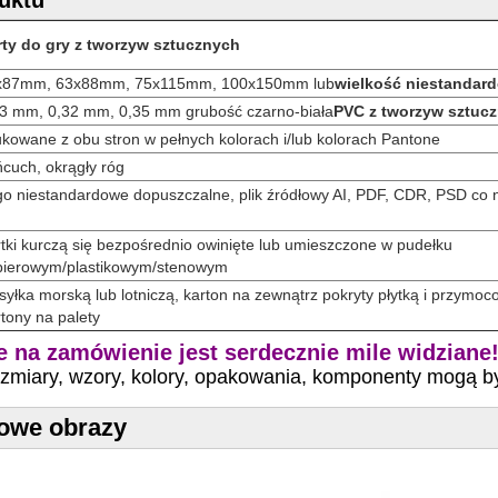
rty do gry z tworzyw sztucznych
x87mm, 63x88mm, 75x115mm, 100x150mm lub
wielkość niestandar
3 mm, 0,32 mm, 0,35 mm grubość czarno-biała
PVC z tworzyw sztuc
kowane z obu stron w pełnych kolorach i/lub kolorach Pantone
cuch, okrągły róg
o niestandardowe dopuszczalne, plik źródłowy AI, PDF, CDR, PSD co 
tki kurczą się bezpośrednio owinięte lub umieszczone w pudełku
pierowym/plastikowym/stenowym
yłka morską lub lotniczą, karton na zewnątrz pokryty płytką i przymo
tony na palety
 na zamówienie jest serdecznie mile widziane
ozmiary, wzory, kolory, opakowania, komponenty mogą 
owe obrazy