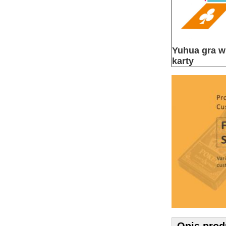
Yuhua gra w
karty
Opis prod