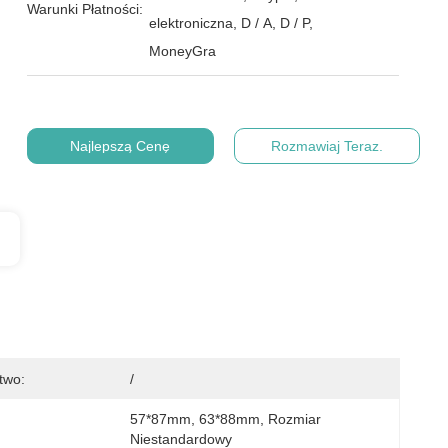
Warunki Płatności:
elektroniczna, D / A, D / P,
MoneyGra
Najlepszą Cenę
Rozmawiaj Teraz.
two:
/
57*87mm, 63*88mm, Rozmiar 
Niestandardowy