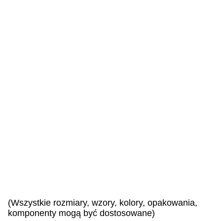
z
n
i
e
i
l
e
w
i
d
z
i
a
n
e
!
(Wszystkie rozmiary, wzory, kolory, opakowania,
komponenty mogą być dostosowane)