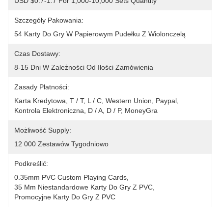
USD $0.7-1.7 For 1,000-10,000 Sets Quantity
Szczegóły Pakowania:
54 Karty Do Gry W Papierowym Pudełku Z Wiolonczelą
Czas Dostawy:
8-15 Dni W Zależności Od Ilości Zamówienia
Zasady Płatności:
Karta Kredytowa, T / T, L / C, Western Union, Paypal, 
Kontrola Elektroniczna, D / A, D / P, MoneyGra
Możliwość Supply:
12 000 Zestawów Tygodniowo
Podkreślić:
0.35mm PVC Custom Playing Cards
, 
35 Mm Niestandardowe Karty Do Gry Z PVC
, 
Promocyjne Karty Do Gry Z PVC