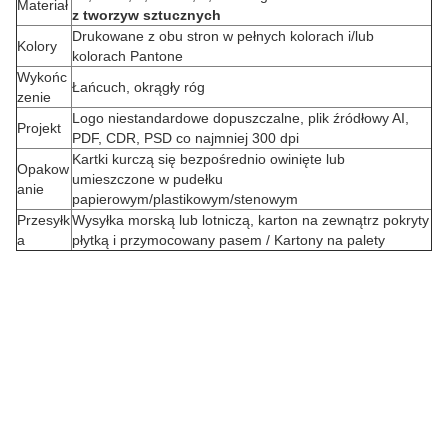
Materiał
z tworzyw sztucznych
Drukowane z obu stron w pełnych kolorach i/lub
Kolory
kolorach Pantone
Wykońc
Łańcuch, okrągły róg
zenie
Logo niestandardowe dopuszczalne, plik źródłowy AI,
Projekt
PDF, CDR, PSD co najmniej 300 dpi
Kartki kurczą się bezpośrednio owinięte lub
Opakow
Z
umieszczone w pudełku
anie
papierowym/plastikowym/stenowym
a
Przesyłk
Wysyłka morską lub lotniczą, karton na zewnątrz pokryty
a
płytką i przymocowany pasem / Kartony na palety
ó
w
i
e
n
i
e
n
a