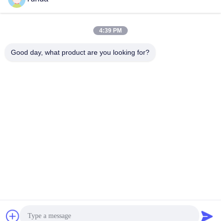
Szybki kontakt
4:39 PM
Adres
Good day, what product are you looking for?
Guangdong Yuhua Playing Cards Co., Ltd. Dodatek: nr 26
Lixin 6th Road, dzielnica Zengcheng, Guangzhou
Tel.
86-18676880318
Wiadomość elektroniczna
yhprint@yuhuapuke.com
Polityka prywatności
|
Sitemap
| Chiny dobre. Jakość
Niestandardowe karty do gry Sprzedawca. 2021-2026
GUANGDONG YUHUA PLAYING CARDS CO.,LTD. Wszystkie.
Prawa zastrzeżone.