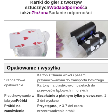
Kartki do gier z tworzyw
sztucznych
Wodaodporność
a
także
Złożona
Badanie odporności
Opakowanie i wysyłka
Karton z filmem wokół i pasami
Standardowe
przymocowanymi do transportu lotniczego
opakowanie
Kartony na plastikowych paletach do
przewozów lądowych i morskich
Przechowywanie w
Bezpłatnie z płatnym tylko przewozem
, 1-
fabryce
Próbki
2 dni wysłane
Próbki na
Przystępne.
, z 3-7 dni czasu
zamówienie
przeprowadzenia próbki