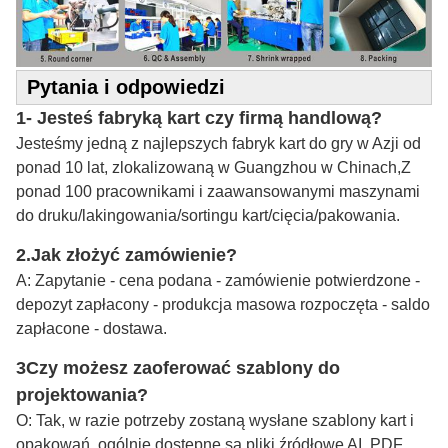
Pytania i odpowiedzi
1- Jesteś fabryką kart czy firmą handlową?
Jesteśmy jedną z najlepszych fabryk kart do gry w Azji od
ponad 10 lat, zlokalizowaną w Guangzhou w Chinach,Z
ponad 100 pracownikami i zaawansowanymi maszynami
do druku/lakingowania/sortingu kart/cięcia/pakowania.
2.
Jak złożyć zamówienie?
A: Zapytanie - cena podana - zamówienie potwierdzone -
depozyt zapłacony - produkcja masowa rozpoczęta - saldo
zapłacone - dostawa.
3Czy możesz zaoferować szablony do
projektowania?
O: Tak, w razie potrzeby zostaną wysłane szablony kart i
opakowań, ogólnie dostępne są pliki źródłowe AI, PDF,