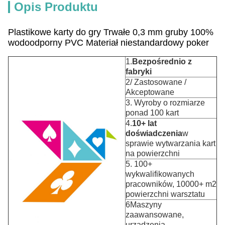
Opis Produktu
Plastikowe karty do gry Trwałe 0,3 mm gruby 100%
wodoodporny PVC Materiał niestandardowy poker
1.
Bezpośrednio z
fabryki
2/ Zastosowane /
Akceptowane
3. Wyroby o rozmiarze
ponad 100 kart
4.
10+ lat
doświadczenia
w
sprawie wytwarzania kart
na powierzchni
5. 100+
wykwalifikowanych
pracowników, 10000+ m2
powierzchni warsztatu
6Maszyny
zaawansowane,
urządzenia