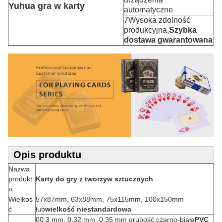
Yuhua gra w karty
automatyczne
7Wysoka zdolność
produkcyjna,
Szybka
dostawa gwarantowana
Opis produktu
Nazwa
produkt
Karty do gry z tworzyw sztucznych
u
Wielkoś
57x87mm, 63x88mm, 75x115mm, 100x150mm
ć
lub
wielkość niestandardowa
00,3 mm, 0,32 mm, 0,35 mm grubość czarno-biała
PVC