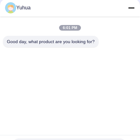
Yuhua
6:01 PM
Good day, what product are you looking for?
Skontaktuj się z nami
Guangzhou Yuhua Playing Cards Co., Ltd.
Jeden z największych producentów kart do gry w
prowincji Guangdong w Chinach.
Specjalizujemy się w projektowaniu, rozwoju,
produkcji i sprzedaży
Kartki do gry, karty do kasyna, karty do gry z
tworzyw sztucznych,
Karty gry, karty flash, karty do nauki, karty tarot,
papierowe pudełka drukowane
od 2004 r.
1. Bezpośredni producent o powierzchni ponad 10
000 metrów kwadratowych
2Zaawansowane drukowanie, lakierowanie,