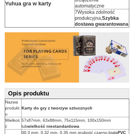
Yuhua gra w karty
automatyczne
7Wysoka zdolność
produkcyjna,
Szybka
dostawa gwarantowana
Opis produktu
Nazwa
produkt
Karty do gry z tworzyw sztucznych
u
Wielkoś
57x87mm, 63x88mm, 75x115mm, 100x150mm
ć
lub
wielkość niestandardowa
00,3 mm, 0,32 mm, 0,35 mm grubość czarno-biała
PVC