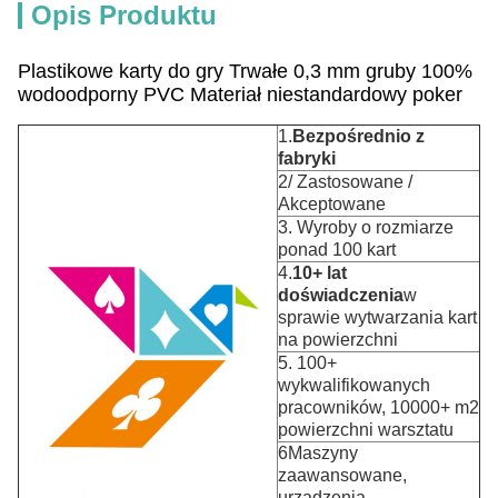
Opis Produktu
Plastikowe karty do gry Trwałe 0,3 mm gruby 100%
wodoodporny PVC Materiał niestandardowy poker
1.
Bezpośrednio z
fabryki
2/ Zastosowane /
Akceptowane
3. Wyroby o rozmiarze
ponad 100 kart
4.
10+ lat
doświadczenia
w
sprawie wytwarzania kart
na powierzchni
5. 100+
wykwalifikowanych
pracowników, 10000+ m2
powierzchni warsztatu
6Maszyny
zaawansowane,
urządzenia