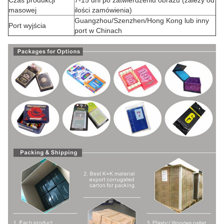
Czas produkcji
7-15 dni po zatwierdzeniu obrazu (zależy od
masowej
ilości zamówienia)
Guangzhou/Szenzhen/Hong Kong lub inny
Port wyjścia
port w Chinach