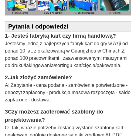
Pytania i odpowiedzi
1- Jesteś fabryką kart czy firmą handlową?
Jesteśmy jedną z najlepszych fabryk kart do gry w Azji od
ponad 10 lat, zlokalizowaną w Guangzhou w Chinach,Z
ponad 100 pracownikami i zaawansowanymi maszynami
do druku/lakingowania/sortingu kart/cięcia/pakowania.
2.
Jak złożyć zamówienie?
A: Zapytanie - cena podana - zamówienie potwierdzone -
depozyt zapłacony - produkcja masowa rozpoczęta - saldo
zapłacone - dostawa.
3Czy możesz zaoferować szablony do
projektowania?
O: Tak, w razie potrzeby zostaną wysłane szablony kart i
opakowań, ogólnie dostępne są pliki źródłowe AI, PDF,