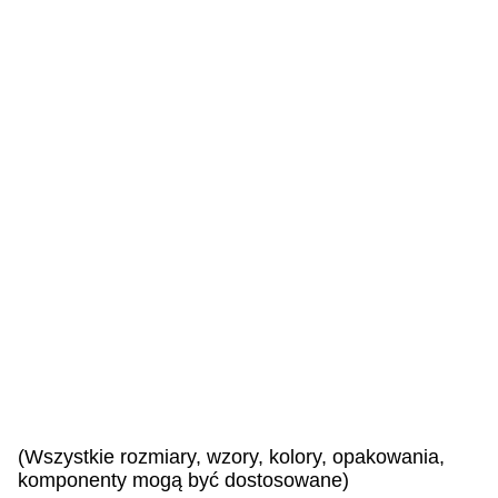
z
n
i
e
i
l
e
w
i
d
z
i
a
n
e
!
(Wszystkie rozmiary, wzory, kolory, opakowania,
komponenty mogą być dostosowane)