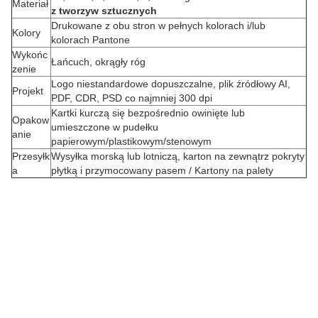
Materiał
z tworzyw sztucznych
Drukowane z obu stron w pełnych kolorach i/lub
Kolory
kolorach Pantone
Wykońc
Łańcuch, okrągły róg
zenie
Logo niestandardowe dopuszczalne, plik źródłowy AI,
Projekt
PDF, CDR, PSD co najmniej 300 dpi
Kartki kurczą się bezpośrednio owinięte lub
Opakow
Z
umieszczone w pudełku
anie
papierowym/plastikowym/stenowym
a
Przesyłk
Wysyłka morską lub lotniczą, karton na zewnątrz pokryty
a
płytką i przymocowany pasem / Kartony na palety
ó
w
i
e
n
i
e
n
a