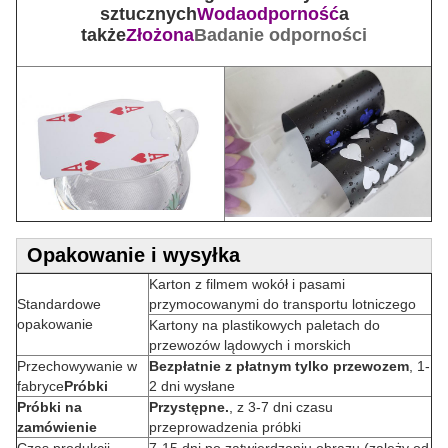
sztucznych
Wodaodporność
a
także
Złożona
Badanie odporności
Opakowanie i wysyłka
Karton z filmem wokół i pasami
Standardowe
przymocowanymi do transportu lotniczego
opakowanie
Kartony na plastikowych paletach do
przewozów lądowych i morskich
Przechowywanie w
Bezpłatnie z płatnym tylko przewozem
, 1-
fabryce
Próbki
2 dni wysłane
Próbki na
Przystępne.
, z 3-7 dni czasu
zamówienie
przeprowadzenia próbki