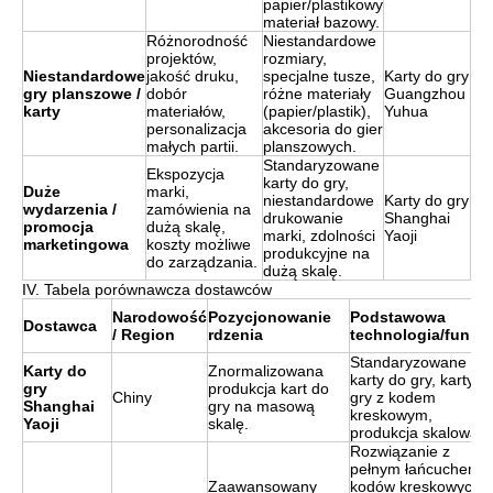
papier/plastikowy
materiał bazowy.
Różnorodność
Niestandardowe
projektów,
rozmiary,
Niestandardowe
jakość druku,
specjalne tusze,
Karty do gry
gry planszowe /
dobór
różne materiały
Guangzhou
karty
materiałów,
(papier/plastik),
Yuhua
personalizacja
akcesoria do gier
małych partii.
planszowych.
Standaryzowane
Ekspozycja
karty do gry,
Duże
marki,
niestandardowe
Karty do gry
wydarzenia /
zamówienia na
drukowanie
Shanghai
promocja
dużą skalę,
marki, zdolności
Yaoji
marketingowa
koszty możliwe
produkcyjne na
do zarządzania.
dużą skalę.
IV. Tabela porównawcza dostawców
Narodowość
Pozycjonowanie
Podstawowa
Dostawca
/ Region
rdzenia
technologia/funkcj
Standaryzowane
Karty do
Znormalizowana
karty do gry, karty d
gry
produkcja kart do
Chiny
gry z kodem
Shanghai
gry na masową
kreskowym,
Yaoji
skalę.
produkcja skalowan
Rozwiązanie z
pełnym łańcuchem
Zaawansowany
kodów kreskowych,