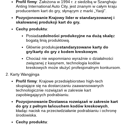
Profil firmy
: Założona w 1994 r. z siedzibą w Szanghaju
Anting International Auto City, jest znanym w całym kraju
producentem kart do gry, słynącym z marki „Yaoji”.
Pozycjonowanie
:
Krajowy lider w standaryzowanej i
skalowanej produkcji kart do gry.
Cechy produktu
:
Posiada
zdolności produkcyjne na dużą skalę
z
bogatą linią produktową.
Głównie produkuje
standaryzowane karty do
gry
I
karty do gry z kodem kreskowym
.
Chociaż nie wspomniano wyraźnie o działalności
związanej z kasynem, technologia kodów
kreskowych może służyć profesjonalnym konkursom.
2. Karty Wangjinga
Profil firmy
: Krajowe przedsiębiorstwo high-tech
skupiające się na dostarczaniu zaawansowanych
technologicznie rozwiązań w zakresie kart
zapobiegających podrabianiu.
Pozycjonowanie
:
Dostawca rozwiązań w zakresie kart
do gry z pełnym łańcuchem kodów kreskowych
,
kładąc nacisk na przeciwdziałanie podrabianiu i ochronę
środowiska.
Cechy produktu
: