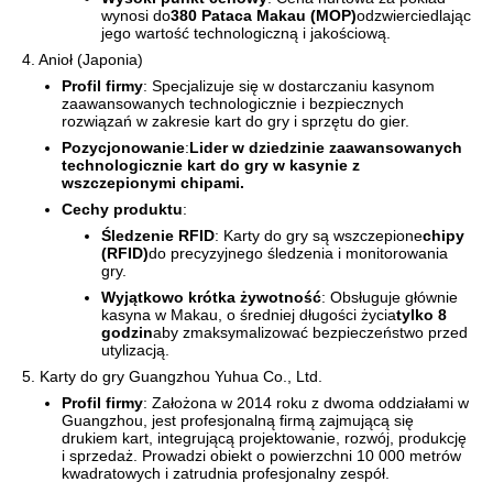
wynosi do
380 Pataca Makau (MOP)
odzwierciedlając
jego wartość technologiczną i jakościową.
4. Anioł (Japonia)
Profil firmy
: Specjalizuje się w dostarczaniu kasynom
zaawansowanych technologicznie i bezpiecznych
rozwiązań w zakresie kart do gry i sprzętu do gier.
Pozycjonowanie
:
Lider w dziedzinie zaawansowanych
technologicznie kart do gry w kasynie z
wszczepionymi chipami.
Cechy produktu
:
Śledzenie RFID
: Karty do gry są wszczepione
chipy
(RFID)
do precyzyjnego śledzenia i monitorowania
gry.
Wyjątkowo krótka żywotność
: Obsługuje głównie
kasyna w Makau, o średniej długości życia
tylko 8
godzin
aby zmaksymalizować bezpieczeństwo przed
utylizacją.
5. Karty do gry Guangzhou Yuhua Co., Ltd.
Profil firmy
: Założona w 2014 roku z dwoma oddziałami w
Guangzhou, jest profesjonalną firmą zajmującą się
drukiem kart, integrującą projektowanie, rozwój, produkcję
i sprzedaż. Prowadzi obiekt o powierzchni 10 000 metrów
kwadratowych i zatrudnia profesjonalny zespół.