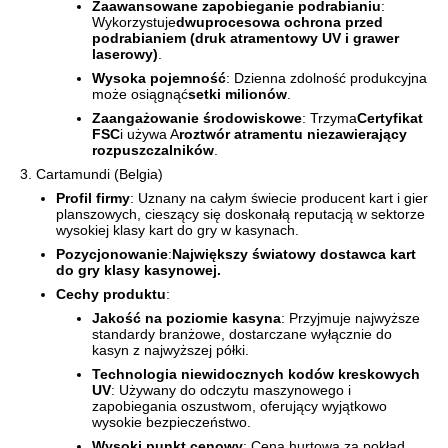
Zaawansowane zapobieganie podrabianiu
:
Wykorzystuje
dwuprocesowa ochrona przed
podrabianiem (druk atramentowy UV i grawer
laserowy)
.
Wysoka pojemność
: Dzienna zdolność produkcyjna
może osiągnąć
setki milionów
.
Zaangażowanie środowiskowe
: Trzyma
Certyfikat
FSC
i używa A
roztwór atramentu niezawierający
rozpuszczalników
.
3. Cartamundi (Belgia)
Profil firmy
: Uznany na całym świecie producent kart i gier
planszowych, cieszący się doskonałą reputacją w sektorze
wysokiej klasy kart do gry w kasynach.
Pozycjonowanie
:
Największy światowy dostawca kart
do gry klasy kasynowej.
Cechy produktu
:
Jakość na poziomie kasyna
: Przyjmuje najwyższe
standardy branżowe, dostarczane wyłącznie do
kasyn z najwyższej półki.
Technologia niewidocznych kodów kreskowych
UV
: Używany do odczytu maszynowego i
zapobiegania oszustwom, oferujący wyjątkowo
wysokie bezpieczeństwo.
Wysoki punkt cenowy
: Cena hurtowa za pokład