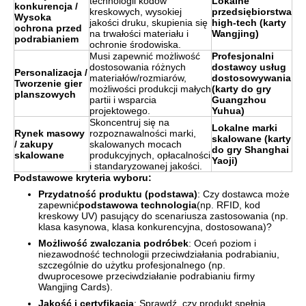
technologii kodów
Lokalne
konkurencja /
kreskowych, wysokiej
przedsiębiorstwa
Wysoka
jakości druku, skupienia się
high-tech (karty
ochrona przed
na trwałości materiału i
Wangjing)
podrabianiem
ochronie środowiska.
Musi zapewnić możliwość
Profesjonalni
dostosowania różnych
dostawcy usług
Personalizacja /
materiałów/rozmiarów,
dostosowywania
Tworzenie gier
możliwości produkcji małych
(karty do gry
planszowych
partii i wsparcia
Guangzhou
projektowego.
Yuhua)
Skoncentruj się na
Lokalne marki
Rynek masowy
rozpoznawalności marki,
skalowane (karty
/ zakupy
skalowanych mocach
do gry Shanghai
skalowane
produkcyjnych, opłacalności
Yaoji)
i standaryzowanej jakości.
Podstawowe kryteria wyboru:
Przydatność produktu (podstawa)
: Czy dostawca może
zapewnić
podstawowa technologia
(np. RFID, kod
kreskowy UV) pasujący do scenariusza zastosowania (np.
klasa kasynowa, klasa konkurencyjna, dostosowana)?
Możliwość zwalczania podróbek
: Oceń poziom i
niezawodność technologii przeciwdziałania podrabianiu,
szczególnie do użytku profesjonalnego (np.
dwuprocesowe przeciwdziałanie podrabianiu firmy
Wangjing Cards).
Jakość i certyfikacja
: Sprawdź, czy produkt spełnia