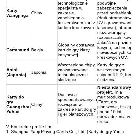
technologicznie
podwójne
specjalista w
zabezpieczenie
Karty
Chiny
zakresie
przed podrabianiem
Wangjinga
zapobiegania
(druk atramentowy
fałszerstwom kart z
UV i grawerowanie
kodem kreskowym.
laserowe), atrament
niezawierający
rozpuszczalników.
Jakość na poziomie
Globalny dostawca
kasyna, technologia
Cartamundi
Belgia
kart do gry klasy
niewidocznych kodó
kasynowej.
kreskowych UV.
Wszczepione chipy,
Karty do gry z
Anioł
zaawansowane
wszczepionym
Japonia
(Japonia)
technologicznie
chipem RFID, funkcj
śledzenie.
śledzenia.
Niestandardowy
projekt
, linia
Dostawca
Karty do
multiproduktowa
spersonalizowanych
gry
(Tarot, gry
Chiny
rozwiązań w
Guangzhou
planszowe, fiszki),
zakresie kart do gry
Yuhua
ponad 10 lat
i gier planszowych.
doświadczenia w
druku.
V. Konkretne profile firm
1. Shanghai Yaoji Playing Cards Co., Ltd. (Karty do gry Yaoji)