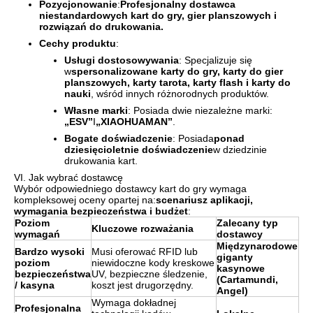
Pozycjonowanie
:
Profesjonalny dostawca
niestandardowych kart do gry, gier planszowych i
rozwiązań do drukowania.
Cechy produktu
:
Usługi dostosowywania
: Specjalizuje się
w
spersonalizowane karty do gry, karty do gier
planszowych, karty tarota, karty flash i karty do
nauki
, wśród innych różnorodnych produktów.
Własne marki
: Posiada dwie niezależne marki:
„ESV”
I
„XIAOHUAMAN”
.
Bogate doświadczenie
: Posiada
ponad
dziesięcioletnie doświadczenie
w dziedzinie
drukowania kart.
VI. Jak wybrać dostawcę
Wybór odpowiedniego dostawcy kart do gry wymaga
kompleksowej oceny opartej na:
scenariusz aplikacji,
wymagania bezpieczeństwa i budżet
:
Poziom
Zalecany typ
Kluczowe rozważania
wymagań
dostawcy
Międzynarodowe
Bardzo wysoki
Musi oferować RFID lub
giganty
poziom
niewidoczne kody kreskowe
kasynowe
bezpieczeństwa
UV, bezpieczne śledzenie,
(Cartamundi,
/ kasyna
koszt jest drugorzędny.
Angel)
Wymaga dokładnej
Profesjonalna