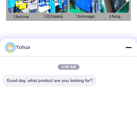
Yuhua
Szybki kontakt
3:08 AM
Adres
Good day, what product are you looking for?
Guangdong Yuhua Playing Cards Co., Ltd. Dodatek: nr 26
Lixin 6th Road, dzielnica Zengcheng, Guangzhou
Tel.
86-18676880318
Wiadomość elektroniczna
yhprint@yuhuapuke.com