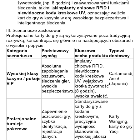
żywotnością (np. 8 godzin) i zaawansowanymi funkcjami
śledzenia, takimi jak
Implanty chipowe RFID i
niewidoczne kody kreskowe UV
, oznaczając wejście
kart do gry w kasynie w erę wysokiego bezpieczeństwa i
inteligentnego śledzenia.
III. Scenariusze zastosowań
Profesjonalne karty do gry są wykorzystywane poza tradycyjną
rozrywką, koncentrując się głównie na następujących obszarach
o wysokim popycie:
Kategoria
Podstawowy
Kluczowa
Typowi
scenariusza
wymóg
cecha produktu
dostawcy
Implanty
Absolutne
chipowe RFID,
zapobieganie
niewidoczne
Wysokiej klasy
Cartamundi,
oszustwom,
kody kreskowe
kasyno / pokoje
Anioł
śledzenie gier,
UV, wyjątkowo
VIP
(Japonia)
wysokie
krótka żywotność
bezpieczeństwo.
(8 godzin),
wysoka trwałość.
Standaryzowane
karty do gry z
Zapewnienie
kodami
uczciwości gry,
kreskowymi,
Karty
Profesjonalne
szybka
precyzyjna
Wangjing,
turnieje
identyfikacja,
wydajność
karty do gry
pokerowe
rejestracja
skanowania,
Yaoji
danych.
wysokiej jakości