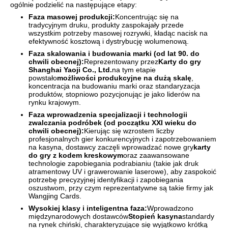
ogólnie podzielić na następujące etapy:
Faza masowej produkcji:
Koncentrując się na
tradycyjnym druku, produkty zaspokajały przede
wszystkim potrzeby masowej rozrywki, kładąc nacisk na
efektywność kosztową i dystrybucję wolumenową.
Faza skalowania i budowania marki (od lat 90. do
chwili obecnej):
Reprezentowany przez
Karty do gry
Shanghai Yaoji Co., Ltd.
na tym etapie
powstało
możliwości produkcyjne na dużą skalę
,
koncentracja na budowaniu marki oraz standaryzacja
produktów, stopniowo pozycjonując je jako liderów na
rynku krajowym.
Faza wprowadzenia specjalizacji i technologii
zwalczania podróbek (od początku XXI wieku do
chwili obecnej):
Kierując się wzrostem liczby
profesjonalnych gier konkurencyjnych i zapotrzebowaniem
na kasyna, dostawcy zaczęli wprowadzać nowe gry
karty
do gry z kodem kreskowym
oraz zaawansowane
technologie zapobiegania podrabianiu (takie jak druk
atramentowy UV i grawerowanie laserowe), aby zaspokoić
potrzebę precyzyjnej identyfikacji i zapobiegania
oszustwom, przy czym reprezentatywne są takie firmy jak
Wangjing Cards.
Wysokiej klasy i inteligentna faza:
Wprowadzono
międzynarodowych dostawców
Stopień kasyna
standardy
na rynek chiński, charakteryzujące się wyjątkowo krótką