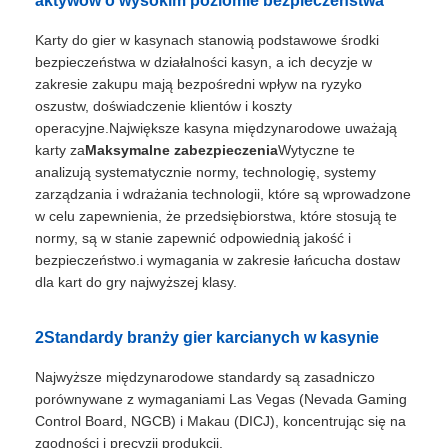
aktywów o wysokim poziomie bezpieczeństwa
Karty do gier w kasynach stanowią podstawowe środki
bezpieczeństwa w działalności kasyn, a ich decyzje w
zakresie zakupu mają bezpośredni wpływ na ryzyko
oszustw, doświadczenie klientów i koszty
operacyjne.Największe kasyna międzynarodowe uważają
karty za
Maksymalne zabezpieczenia
Wytyczne te
analizują systematycznie normy, technologię, systemy
zarządzania i wdrażania technologii, które są wprowadzone
w celu zapewnienia, że przedsiębiorstwa, które stosują te
normy, są w stanie zapewnić odpowiednią jakość i
bezpieczeństwo.i wymagania w zakresie łańcucha dostaw
dla kart do gry najwyższej klasy.
2Standardy branży gier karcianych w kasynie
Najwyższe międzynarodowe standardy są zasadniczo
porównywane z wymaganiami Las Vegas (Nevada Gaming
Control Board, NGCB) i Makau (DICJ), koncentrując się na
zgodności i precyzji produkcji.