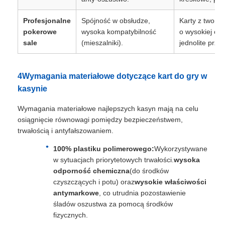
Profesjonalne
Spójność w obsłudze,
Karty z tworz
pokerowe
wysoka kompatybilność
o wysokiej od
sale
(mieszalniki).
jednolite prze
4Wymagania materiałowe dotyczące kart do gry w
kasynie
Wymagania materiałowe najlepszych kasyn mają na celu
osiągnięcie równowagi pomiędzy bezpieczeństwem,
trwałością i antyfałszowaniem.
100% plastiku polimerowego:
Wykorzystywane
w sytuacjach priorytetowych trwałości.
wysoka
odporność chemiczna
(do środków
czyszczących i potu) oraz
wysokie właściwości
antymarkowe
, co utrudnia pozostawienie
śladów oszustwa za pomocą środków
fizycznych.