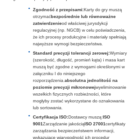
Zgodność z przepisami:
Karty do gry muszą
otrzymać
bezpośrednie lub równoważne
zatwierdzenie
od właściwej jurysdykcji
regulacyjnej (np. NGCB) w celu poświadczenia,
że ich procesy produkcyjne i materiały spełniają
najwyższe wymogi bezpieczeństwa.
Standard precyzji tolerancji zerowej:
Wymiary
(szerokość, długość, promień kąta) i masa kart
muszą być zgodne z wymogami określonymi w
załączniku I do niniejszego
rozporządzenia.
absolutna jednolitość na
poziomie precyzji mikronowej
wyeliminowanie
wszelkich fizycznych rozbieżności, które
mogłyby zostać wykorzystane do oznakowania
lub sortowania.
Certyfikacja ISO:
Dostawcy muszą:
ISO
9001
Zarządzanie jakością
ISO 27001
certyfikaty
zarządzania bezpieczeństwem informacji,
wykazujące wiarygodność ich procedur