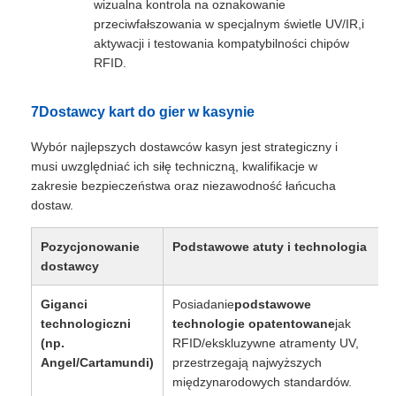
wizualna kontrola na oznakowanie
przeciwfałszowania w specjalnym świetle UV/IR,i
aktywacji i testowania kompatybilności chipów
RFID.
7Dostawcy kart do gier w kasynie
Wybór najlepszych dostawców kasyn jest strategiczny i
musi uwzględniać ich siłę techniczną, kwalifikacje w
zakresie bezpieczeństwa oraz niezawodność łańcucha
dostaw.
Pozycjonowanie
Podstawowe atuty i technologia
dostawcy
Giganci
Posiadanie
podstawowe
technologiczni
technologie opatentowane
jak
(np.
RFID/ekskluzywne atramenty UV,
Angel/Cartamundi)
przestrzegają najwyższych
międzynarodowych standardów.