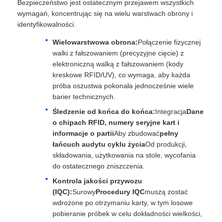
Bezpieczeństwo jest ostatecznym przejawem wszystkich
wymagań, koncentrując się na wielu warstwach obrony i
identyfikowalności.
Wielowarstwowa obrona:
Połączenie fizycznej
walki z fałszowaniem (precyzyjne cięcie) z
elektroniczną walką z fałszowaniem (kody
kreskowe RFID/UV), co wymaga, aby każda
próba oszustwa pokonała jednocześnie wiele
barier technicznych.
Śledzenie od końca do końca:
Integracja
Dane
o chipach RFID, numery seryjne kart i
informacje o partii
Aby zbudować
pełny
łańcuch audytu cyklu życia
Od produkcji,
składowania, użytkowania na stole, wycofania
do ostatecznego zniszczenia.
Kontrola jakości przywozu
(IQC):
Surowy
Procedury IQC
muszą zostać
wdrożone po otrzymaniu karty, w tym losowe
pobieranie próbek w celu dokładności wielkości,