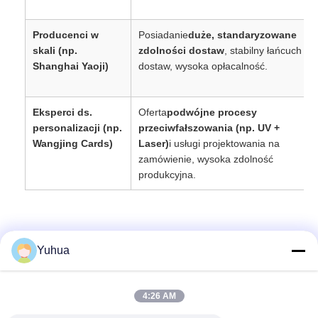
Producenci w
Posiadanie
duże, standaryzowane
skali (np.
zdolności dostaw
, stabilny łańcuch
Shanghai Yaoji)
dostaw, wysoka opłacalność.
Eksperci ds.
Oferta
podwójne procesy
personalizacji (np.
przeciwfałszowania (np. UV +
Wangjing Cards)
Laser)
i usługi projektowania na
zamówienie, wysoka zdolność
produkcyjna.
Yuhua
Szybki kontakt
4:26 AM
Adres