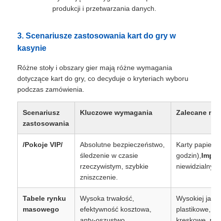
produkcji i przetwarzania danych.
3. Scenariusze zastosowania kart do gry w
kasynie
Różne stoły i obszary gier mają różne wymagania
dotyczące kart do gry, co decyduje o kryteriach wyboru
podczas zamówienia.
Scenariusz
Kluczowe wymagania
Zalecane mate
zastosowania
/Pokoje VIP/
Absolutne bezpieczeństwo,
Karty papiero
śledzenie w czasie
godzin),
Impla
rzeczywistym, szybkie
niewidzialnyc
zniszczenie.
Tabele rynku
Wysoka trwałość,
Wysokiej jakoś
masowego
efektywność kosztowa,
plastikowe, s
anty-oszustwo.
kreskowe, prec